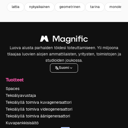
lattia
nykyaikainen
geometrinen
tarina
monokromi
Luova alusta parhaiden töidesi toteuttamiseen. Yli miljoona
tilaajaa luovien alojen ammattilaisten, yritysten, toimistojen ja
studioiden joukossa.
Suomi
Tuotteet
Spaces
Tekoälyavustaja
Tekoälyllä toimiva kuvageneraattori
Tekoälyllä toimiva videogeneraattori
Tekoälyllä toimiva äänigeneraattori
Kuvapankkisisältö