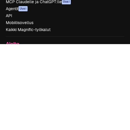
MCP Claudelle ja ChatGPT:lle
Uusi
Agentit
Uusi
API
Mobiilisovellus
Kaikki Magnific-työkalut
Aloita
Academy
Dokumentaatio
Tuki
Käyttöehdot
Tietosuojakäytäntö
Alkuperäiset
Uusi
Evästepolitiikka
Luottamuskeskus
Kumppanit
Yrityksille
Yritys