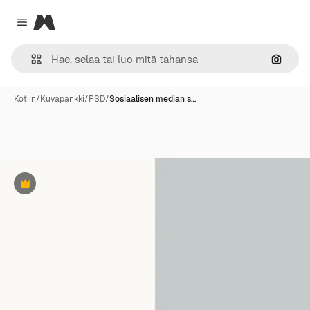
Magnific
Close menu
Hae ku
Kotiin
/
Kuvapankki
/
PSD
/
Sosiaalisen median s…
Premium