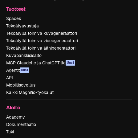
Tuotteet
Spaces
Tekoälyavustaja
Tekoälyllä toimiva kuvageneraattori
Tekoälyllä toimiva videogeneraattori
Tekoälyllä toimiva äänigeneraattori
Kuvapankkisisältö
MCP Claudelle ja ChatGPT:lle
Uusi
Agentit
Uusi
API
Mobiilisovellus
Kaikki Magnific-työkalut
Aloita
Academy
Dokumentaatio
Tuki