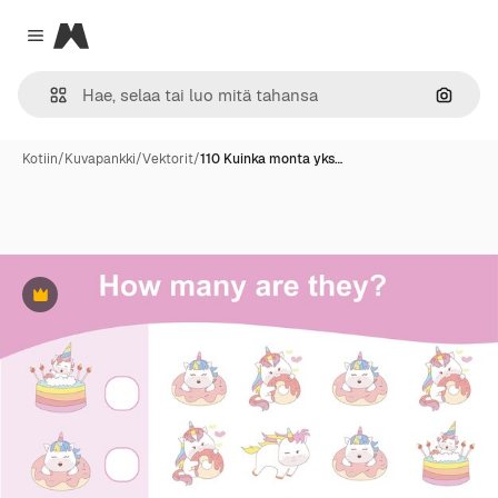
Magnific
Close menu
Hae ku
Kotiin
/
Kuvapankki
/
Vektorit
/
110 Kuinka monta yks…
Premium