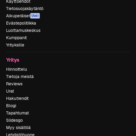
Käyttöehdot
Tietosuojakäytäntö
Alkuperäiset
Uusi
Evästepolitiikka
Luottamuskeskus
Kumppanit
Yrityksille
Yritys
Hinnoittelu
Tietoja meistä
Reviews
Urat
Hakutrendit
Blogi
Tapahtumat
Slidesgo
Myy sisältöä
Lehdistöhuone