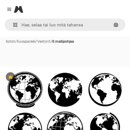
Magnific
Close menu
Hae ku
Kotiin
/
Kuvapankki
/
Vektorit
/
6 mallipohjaa
Premium