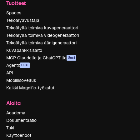
Tuotteet
Spaces
Tekoälyavustaja
Tekoälyllä toimiva kuvageneraattori
Tekoälyllä toimiva videogeneraattori
Tekoälyllä toimiva äänigeneraattori
Kuvapankkisisältö
MCP Claudelle ja ChatGPT:lle
Uusi
Agentit
Uusi
API
Mobiilisovellus
Kaikki Magnific-työkalut
Aloita
Academy
Dokumentaatio
Tuki
Käyttöehdot