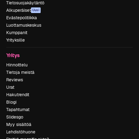
Tietosuojakäytäntö
Alkuperäiset
Uusi
Evästepolitiikka
Luottamuskeskus
Kumppanit
Yrityksille
Yritys
Hinnoittelu
Tietoja meistä
Reviews
Urat
Hakutrendit
Blogi
Tapahtumat
Slidesgo
Myy sisältöä
Lehdistöhuone