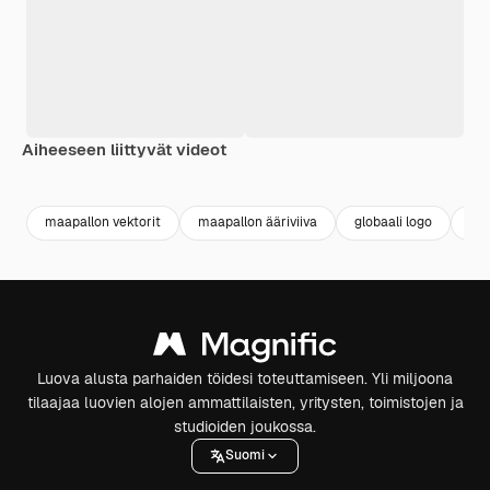
Aiheeseen liittyvät videot
Premium
Premium
Premium
Premium
maapallon vektorit
maapallon ääriviiva
globaali logo
maa
Luova alusta parhaiden töidesi toteuttamiseen. Yli miljoona
tilaajaa luovien alojen ammattilaisten, yritysten, toimistojen ja
studioiden joukossa.
Suomi