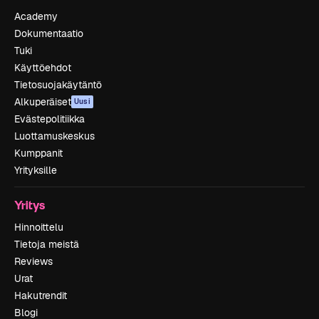
Academy
Dokumentaatio
Tuki
Käyttöehdot
Tietosuojakäytäntö
Alkuperäiset
Uusi
Evästepolitiikka
Luottamuskeskus
Kumppanit
Yrityksille
Yritys
Hinnoittelu
Tietoja meistä
Reviews
Urat
Hakutrendit
Blogi