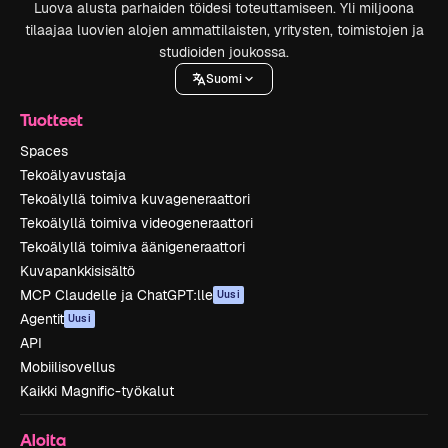
Luova alusta parhaiden töidesi toteuttamiseen. Yli miljoona
tilaajaa luovien alojen ammattilaisten, yritysten, toimistojen ja
studioiden joukossa.
Suomi
Tuotteet
Spaces
Tekoälyavustaja
Tekoälyllä toimiva kuvageneraattori
Tekoälyllä toimiva videogeneraattori
Tekoälyllä toimiva äänigeneraattori
Kuvapankkisisältö
MCP Claudelle ja ChatGPT:lle
Uusi
Agentit
Uusi
API
Mobiilisovellus
Kaikki Magnific-työkalut
Aloita