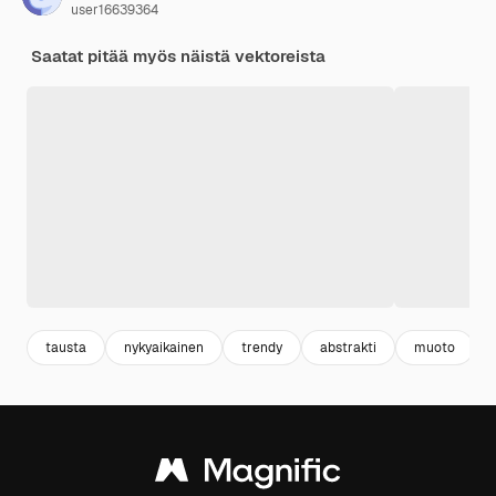
user16639364
Saatat pitää myös näistä vektoreista
tausta
nykyaikainen
trendy
abstrakti
muoto