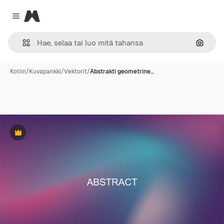
Magnific
Close menu
Hae ku
Kotiin
/
Kuvapankki
/
Vektorit
/
Abstrakti geometrine…
Premium