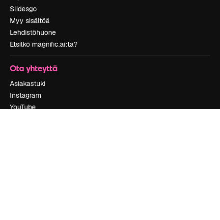
Slidesgo
Myy sisältöä
Lehdistöhuone
Etsitkö magnific.ai:ta?
Ota yhteyttä
Asiakastuki
Instagram
YouTube
LinkedIn
TikTok
Discord
X
Reddit
Copyright © 2010-
2026
Freepik Company S.L.U.
Kaikki oikeudet
pidätetään
.