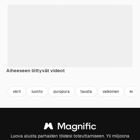
Aiheeseen liittyvät videot
Premium
Premium
Tekoälyn luoma
Premium
Premium
värit
luonto
purppura
tausta
valkoinen
kesä
Luova alusta parhaiden töidesi toteuttamiseen. Yli miljoona