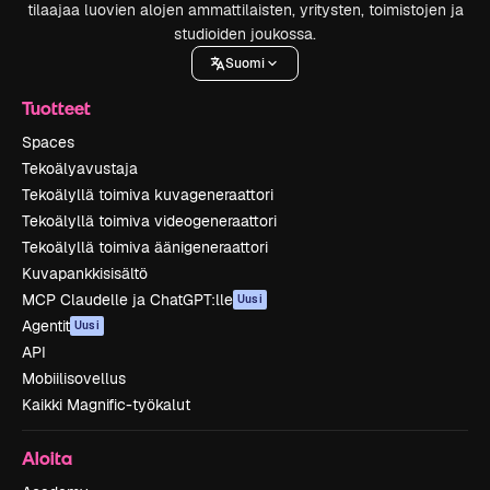
tilaajaa luovien alojen ammattilaisten, yritysten, toimistojen ja
studioiden joukossa.
Suomi
Tuotteet
Spaces
Tekoälyavustaja
Tekoälyllä toimiva kuvageneraattori
Tekoälyllä toimiva videogeneraattori
Tekoälyllä toimiva äänigeneraattori
Kuvapankkisisältö
MCP Claudelle ja ChatGPT:lle
Uusi
Agentit
Uusi
API
Mobiilisovellus
Kaikki Magnific-työkalut
Aloita