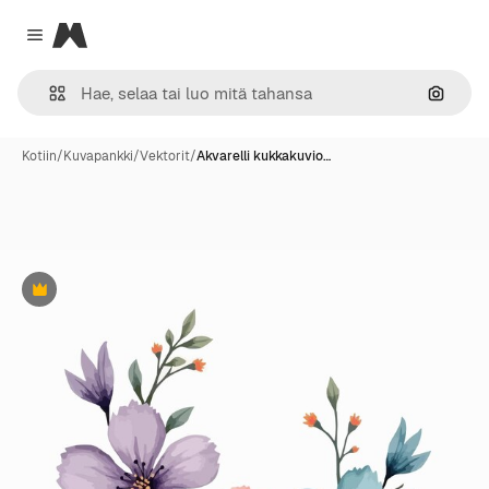
Magnific
Close menu
Hae ku
Kotiin
/
Kuvapankki
/
Vektorit
/
Akvarelli kukkakuvio…
Premium