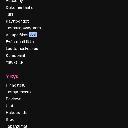
Academy
Dokumentaatio
Tuki
Käyttöehdot
Tietosuojakäytäntö
Alkuperäiset
Uusi
Evästepolitiikka
Luottamuskeskus
Kumppanit
Yrityksille
Yritys
Hinnoittelu
Tietoja meistä
Reviews
Urat
Hakutrendit
Blogi
Tapahtumat