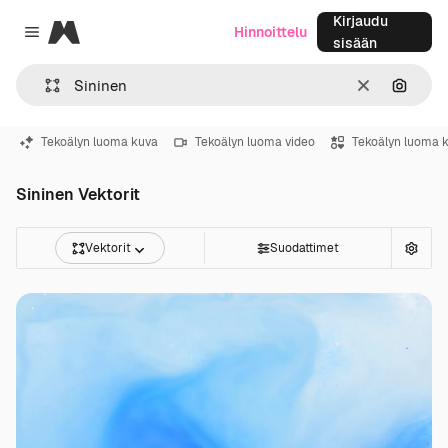
Kirjaudu
Magnific
Hinnoittelu
Close menu
sisään
Selkeä
Hae ku
Tekoälyn luoma kuva
Tekoälyn luoma video
Tekoälyn luoma 
Sininen Vektorit
Vektorit
Suodattimet