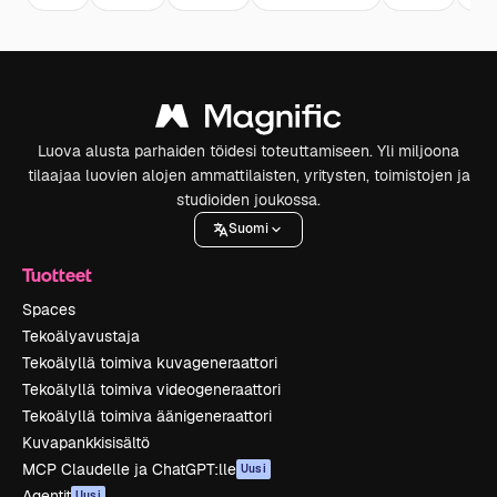
Luova alusta parhaiden töidesi toteuttamiseen. Yli miljoona
tilaajaa luovien alojen ammattilaisten, yritysten, toimistojen ja
studioiden joukossa.
Suomi
Tuotteet
Spaces
Tekoälyavustaja
Tekoälyllä toimiva kuvageneraattori
Tekoälyllä toimiva videogeneraattori
Tekoälyllä toimiva äänigeneraattori
Kuvapankkisisältö
MCP Claudelle ja ChatGPT:lle
Uusi
Agentit
Uusi