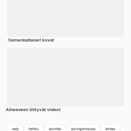
Samankaltaiset kuvat
Aiheeseen liittyvät videot
Premium
Premium
Premium
Premium
valo
hehku
aurinko
auringonnousu
kirkas
kiil