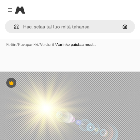
Magnific
Close menu
Hae ku
Kotiin
/
Kuvapankki
/
Vektorit
/
Aurinko paistaa must…
Premium