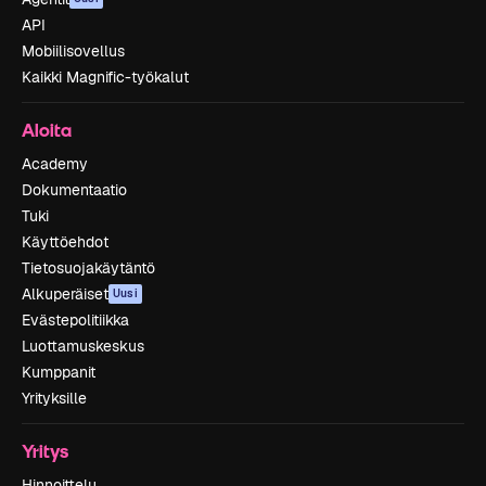
API
Mobiilisovellus
Kaikki Magnific-työkalut
Aloita
Academy
Dokumentaatio
Tuki
Käyttöehdot
Tietosuojakäytäntö
Alkuperäiset
Uusi
Evästepolitiikka
Luottamuskeskus
Kumppanit
Yrityksille
Yritys
Hinnoittelu