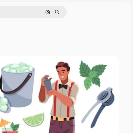
Hae kuvan perusteella
Haku