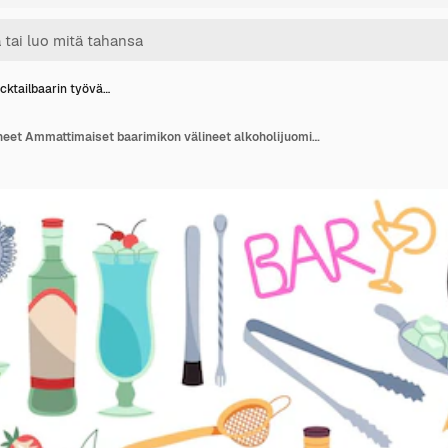
cktailbaarin työvä…
Cocktailbaarin työvälineet Ammattimaiset baarimikon välineet alkoholijuomien luomiseen mitta, shakeri ja siivilä pullot ja lasit sarjakuva litteät eristetyt elementit siisti vektorisetti