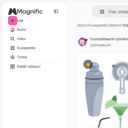
Luo
Kotiin
/
Kuvapankki
/
Vektorit
/
Co
Kotiin
Haku
yummybuum
Kuvapankki
Tutkia
Kaikki työkalut
Premium