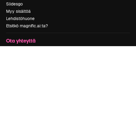
Slidesgo
Myy sisältöä
Lehdistöhuone
Etsitkö magnific.ai:ta?
Ota yhteyttä
Asiakastuki
Instagram
YouTube
LinkedIn
TikTok
Discord
X
Reddit
Copyright © 2010-
2026
Freepik Company S.L.U.
Kaikki oikeudet
pidätetään
.