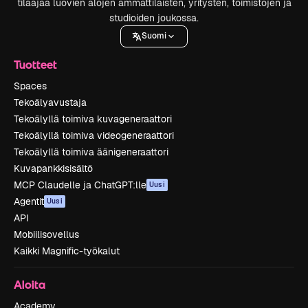
tilaajaa luovien alojen ammattilaisten, yritysten, toimistojen ja
studioiden joukossa.
Suomi
Tuotteet
Spaces
Tekoälyavustaja
Tekoälyllä toimiva kuvageneraattori
Tekoälyllä toimiva videogeneraattori
Tekoälyllä toimiva äänigeneraattori
Kuvapankkisisältö
MCP Claudelle ja ChatGPT:lle
Uusi
Agentit
Uusi
API
Mobiilisovellus
Kaikki Magnific-työkalut
Aloita
Academy