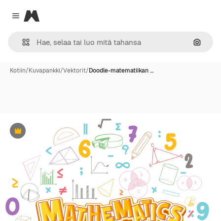
Magnific
Close menu
Hae ku
Kotiin
/
Kuvapankki
/
Vektorit
/
Doodle-matematiikan …
Premium