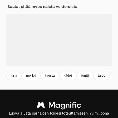
Saatat pitää myös näistä vektoreista
kirja
merkki
tausta
kädet
fontti
taide
ku
Luova alusta parhaiden töidesi toteuttamiseen. Yli miljoona