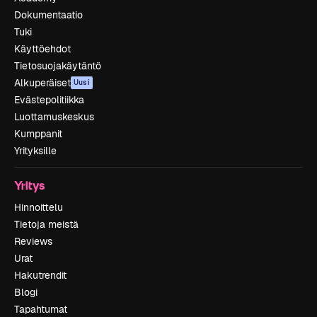
Dokumentaatio
Tuki
Käyttöehdot
Tietosuojakäytäntö
Alkuperäiset
Uusi
Evästepolitiikka
Luottamuskeskus
Kumppanit
Yrityksille
Yritys
Hinnoittelu
Tietoja meistä
Reviews
Urat
Hakutrendit
Blogi
Tapahtumat