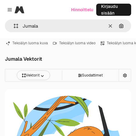
Kirjaudu
Magnific
Hinnoittelu
Close menu
sisään
Selkeä
Hae ku
Tekoälyn luoma kuva
Tekoälyn luoma video
Tekoälyn luoma 
Jumala Vektorit
Vektorit
Suodattimet