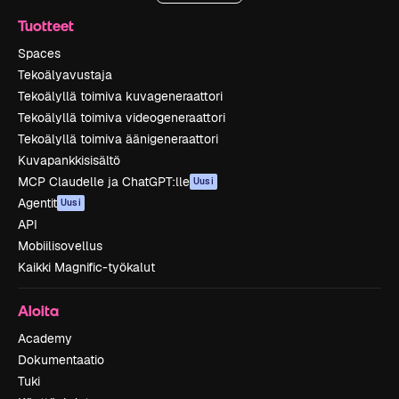
Tuotteet
Spaces
Tekoälyavustaja
Tekoälyllä toimiva kuvageneraattori
Tekoälyllä toimiva videogeneraattori
Tekoälyllä toimiva äänigeneraattori
Kuvapankkisisältö
MCP Claudelle ja ChatGPT:lle
Uusi
Agentit
Uusi
API
Mobiilisovellus
Kaikki Magnific-työkalut
Aloita
Academy
Dokumentaatio
Tuki