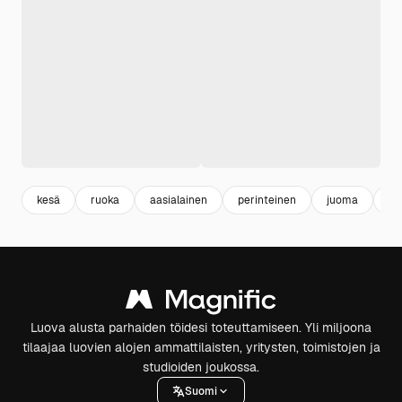
kesä
ruoka
aasialainen
perinteinen
juoma
he
Luova alusta parhaiden töidesi toteuttamiseen. Yli miljoona
tilaajaa luovien alojen ammattilaisten, yritysten, toimistojen ja
studioiden joukossa.
Suomi