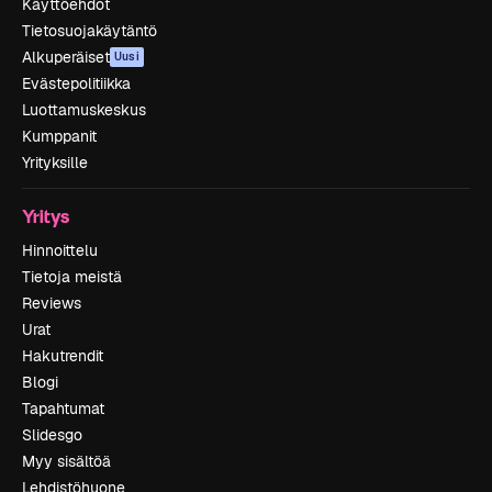
Käyttöehdot
Tietosuojakäytäntö
Alkuperäiset
Uusi
Evästepolitiikka
Luottamuskeskus
Kumppanit
Yrityksille
Yritys
Hinnoittelu
Tietoja meistä
Reviews
Urat
Hakutrendit
Blogi
Tapahtumat
Slidesgo
Myy sisältöä
Lehdistöhuone