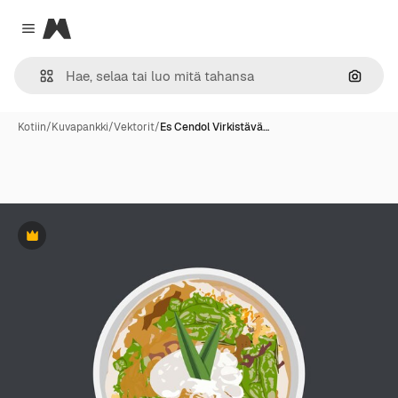
Magnific
Close menu
Hae ku
Kotiin
/
Kuvapankki
/
Vektorit
/
Es Cendol Virkistävä…
Premium