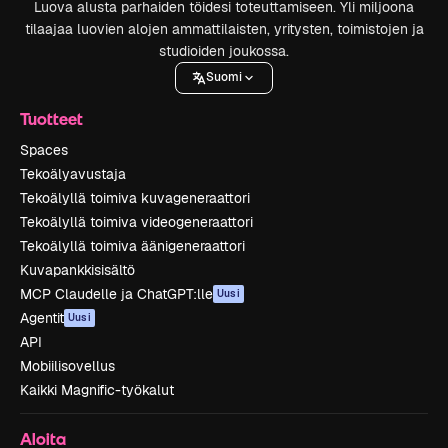
Luova alusta parhaiden töidesi toteuttamiseen. Yli miljoona
tilaajaa luovien alojen ammattilaisten, yritysten, toimistojen ja
studioiden joukossa.
Suomi
Tuotteet
Spaces
Tekoälyavustaja
Tekoälyllä toimiva kuvageneraattori
Tekoälyllä toimiva videogeneraattori
Tekoälyllä toimiva äänigeneraattori
Kuvapankkisisältö
MCP Claudelle ja ChatGPT:lle
Uusi
Agentit
Uusi
API
Mobiilisovellus
Kaikki Magnific-työkalut
Aloita