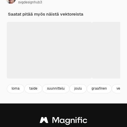
svgdesignhub3
Saatat pitää myös näistä vektoreista
loma
taide
suunnittelu
joulu
graafinen
vektor