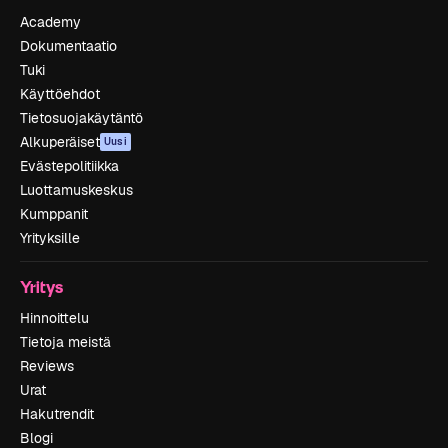
Academy
Dokumentaatio
Tuki
Käyttöehdot
Tietosuojakäytäntö
Alkuperäiset
Uusi
Evästepolitiikka
Luottamuskeskus
Kumppanit
Yrityksille
Yritys
Hinnoittelu
Tietoja meistä
Reviews
Urat
Hakutrendit
Blogi