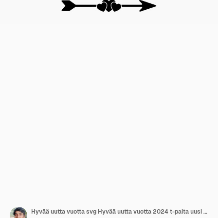
Hyvää uutta vuotta svg Hyvää uutta vuotta 2024 t-paita uusi vuosi svg -paketti Leikkuutiedosto Cricut Silhouette