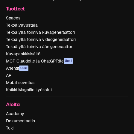
Tuotteet
Spaces
Tekoälyavustaja
Tekoälyllä toimiva kuvageneraattori
Tekoälyllä toimiva videogeneraattori
Tekoälyllä toimiva äänigeneraattori
Kuvapankkisisältö
MCP Claudelle ja ChatGPT:lle
Uusi
Agentit
Uusi
API
Mobiilisovellus
Kaikki Magnific-työkalut
Aloita
Academy
Dokumentaatio
Tuki