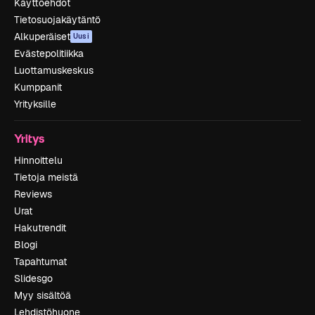
Käyttöehdot
Tietosuojakäytäntö
Alkuperäiset
Uusi
Evästepolitiikka
Luottamuskeskus
Kumppanit
Yrityksille
Yritys
Hinnoittelu
Tietoja meistä
Reviews
Urat
Hakutrendit
Blogi
Tapahtumat
Slidesgo
Myy sisältöä
Lehdistöhuone