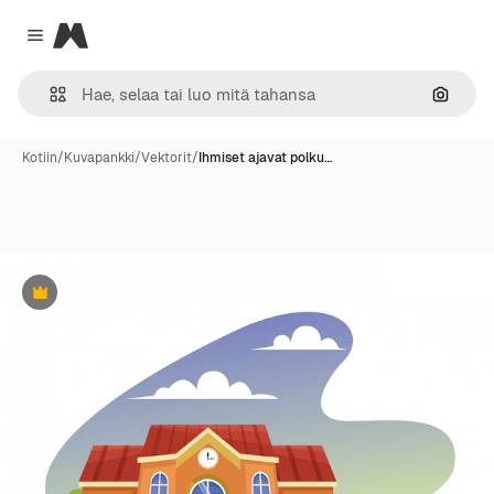
Magnific
Close menu
Hae ku
Kotiin
/
Kuvapankki
/
Vektorit
/
Ihmiset ajavat polku…
Premium