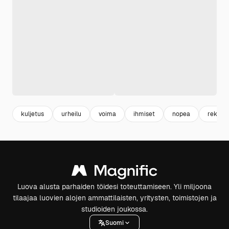
kuljetus
urheilu
voima
ihmiset
nopea
rekreaa
Luova alusta parhaiden töidesi toteuttamiseen. Yli miljoona
tilaajaa luovien alojen ammattilaisten, yritysten, toimistojen ja
studioiden joukossa.
Suomi