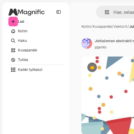
Luo
Kotiin
/
Kuvapankki
/
Vektorit
/
Ju
Kotiin
Haku
Juhlaloman abstrakti m
yganko
Kuvapankki
Tutkia
Kaikki työkalut
Premium