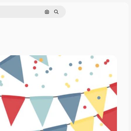
Hae kuvan perusteella
Haku