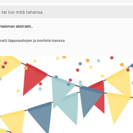
hlaloman abstrakti…
alli lippunauhojen ja konfetin kanssa