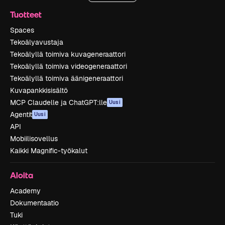
Tuotteet
Spaces
Tekoälyavustaja
Tekoälyllä toimiva kuvageneraattori
Tekoälyllä toimiva videogeneraattori
Tekoälyllä toimiva äänigeneraattori
Kuvapankkisisältö
MCP Claudelle ja ChatGPT:lle
Uusi
Agentit
Uusi
API
Mobiilisovellus
Kaikki Magnific-työkalut
Aloita
Academy
Dokumentaatio
Tuki