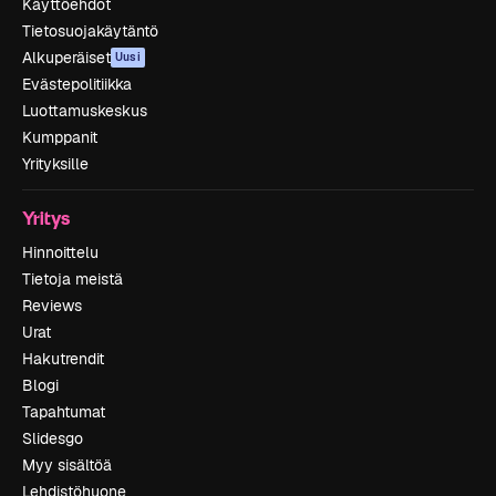
Käyttöehdot
Tietosuojakäytäntö
Alkuperäiset
Uusi
Evästepolitiikka
Luottamuskeskus
Kumppanit
Yrityksille
Yritys
Hinnoittelu
Tietoja meistä
Reviews
Urat
Hakutrendit
Blogi
Tapahtumat
Slidesgo
Myy sisältöä
Lehdistöhuone