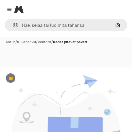
Magnific
Close menu
Hae ku
Kotiin
/
Kuvapankki
/
Vektorit
/
Kädet pitävät pakett…
Premium