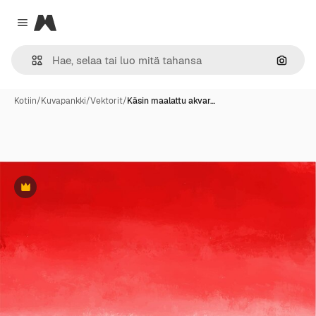
Magnific
Close menu
Hae ku
Kotiin
/
Kuvapankki
/
Vektorit
/
Käsin maalattu akvar…
Premium