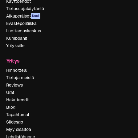
Käyttöehdot
Tietosuojakäytäntö
Alkuperäiset
Uusi
Evästepolitiikka
Luottamuskeskus
Kumppanit
Yrityksille
Yritys
Hinnoittelu
Tietoja meistä
Reviews
Urat
Hakutrendit
Blogi
Tapahtumat
Slidesgo
Myy sisältöä
Lehdistöhuone