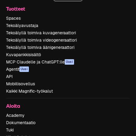
Tuotteet
Spaces
Tekoälyavustaja
Tekoälyllä toimiva kuvageneraattori
Tekoälyllä toimiva videogeneraattori
Tekoälyllä toimiva äänigeneraattori
Kuvapankkisisältö
MCP Claudelle ja ChatGPT:lle
Uusi
Agentit
Uusi
API
Mobiilisovellus
Kaikki Magnific-työkalut
Aloita
Academy
Dokumentaatio
Tuki