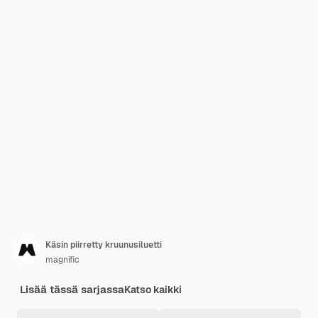
Käsin piirretty kruunusiluetti
magnific
Lisää tässä sarjassa
Katso kaikki