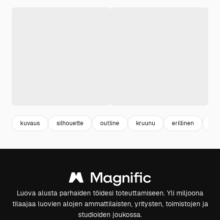
kuvaus
silhouette
outline
kruunu
erillinen
esi
Luova alusta parhaiden töidesi toteuttamiseen. Yli miljoona
tilaajaa luovien alojen ammattilaisten, yritysten, toimistojen ja
studioiden joukossa.