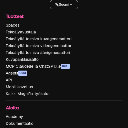
Suomi
Tuotteet
Spaces
Tekoälyavustaja
Tekoälyllä toimiva kuvageneraattori
Tekoälyllä toimiva videogeneraattori
Tekoälyllä toimiva äänigeneraattori
Kuvapankkisisältö
MCP Claudelle ja ChatGPT:lle
Uusi
Agentit
Uusi
API
Mobiilisovellus
Kaikki Magnific-työkalut
Aloita
Academy
Dokumentaatio