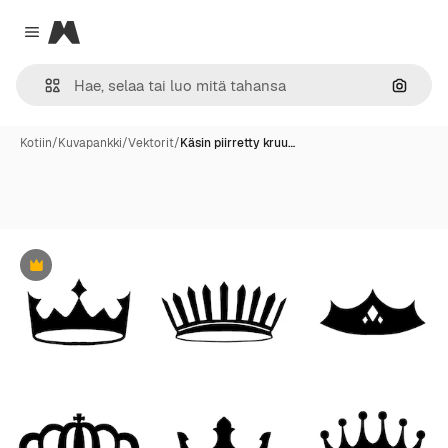
Magnific
Close menu
Hae ku
Kotiin
/
Kuvapankki
/
Vektorit
/
Käsin piirretty kruu…
Premium