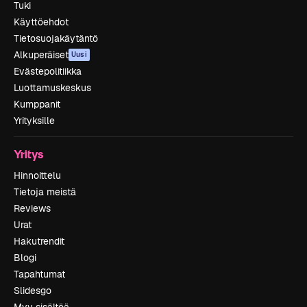
Tuki
Käyttöehdot
Tietosuojakäytäntö
Alkuperäiset
Uusi
Evästepolitiikka
Luottamuskeskus
Kumppanit
Yrityksille
Yritys
Hinnoittelu
Tietoja meistä
Reviews
Urat
Hakutrendit
Blogi
Tapahtumat
Slidesgo