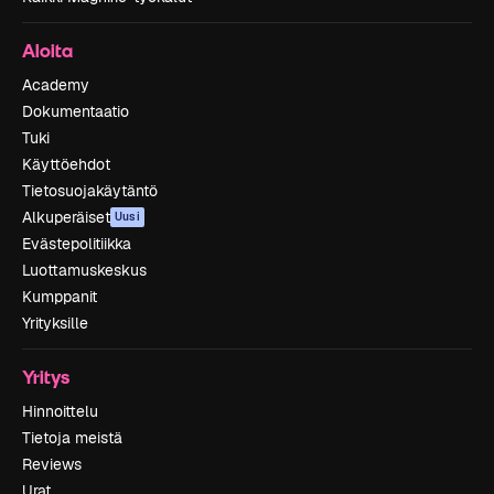
Aloita
Academy
Dokumentaatio
Tuki
Käyttöehdot
Tietosuojakäytäntö
Alkuperäiset
Uusi
Evästepolitiikka
Luottamuskeskus
Kumppanit
Yrityksille
Yritys
Hinnoittelu
Tietoja meistä
Reviews
Urat