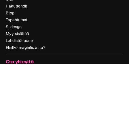
Hakutrendit
Blogi
Tapahtumat
Slidesgo
Myy sisältöä
Lehdistöhuone
Etsitkö magnific.ai:ta?
Ota yhteyttä
Asiakastuki
Instagram
YouTube
LinkedIn
TikTok
Discord
X
Reddit