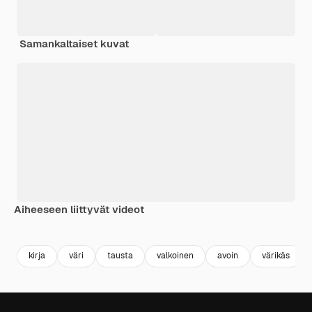
Samankaltaiset kuvat
Aiheeseen liittyvät videot
Premium
Premium
Tekoälyn luoma
Premium
Premium
Tekoälyn l
kirja
väri
tausta
valkoinen
avoin
värikäs