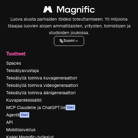
Luova alusta parhaiden töidesi toteuttamiseen. Yli miljoona
tilaajaa luovien alojen ammattilaisten, yritysten, toimistojen ja
studioiden joukossa.
Suomi
Tuotteet
Spaces
Tekoälyavustaja
Tekoälyllä toimiva kuvageneraattori
Tekoälyllä toimiva videogeneraattori
Tekoälyllä toimiva äänigeneraattori
Kuvapankkisisältö
MCP Claudelle ja ChatGPT:lle
Uusi
Agentit
Uusi
API
Mobiilisovellus
Kaikki Magnific-työkalut