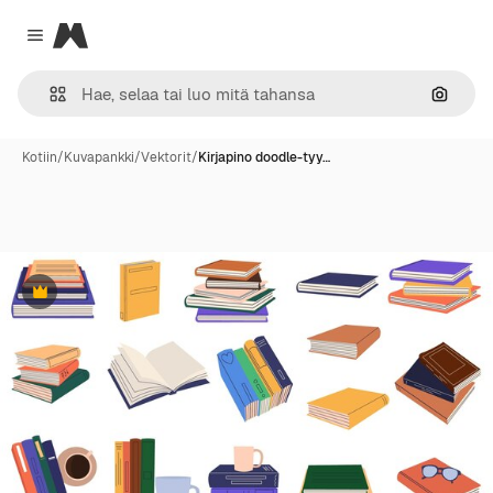
Magnific
Close menu
Hae ku
Kotiin
/
Kuvapankki
/
Vektorit
/
Kirjapino doodle-tyy…
Premium