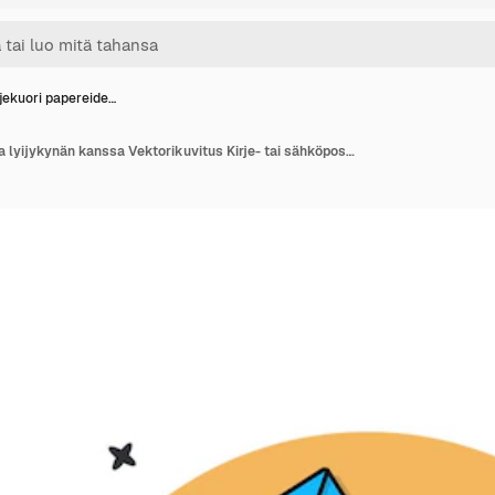
rjekuori papereide…
Kirjekuori papereiden ja lyijykynän kanssa Vektorikuvitus Kirje- tai sähköpostikonseptisuunnittelu