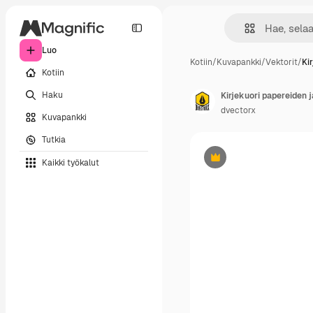
Luo
Kotiin
/
Kuvapankki
/
Vektorit
/
Ki
Kotiin
Haku
dvectorx
Kuvapankki
Tutkia
Kaikki työkalut
Premium