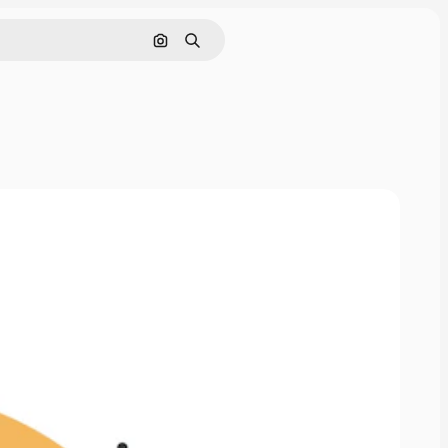
Hae kuvan perusteella
Haku