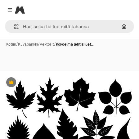
Magnific
Close menu
Hae ku
Kotiin
/
Kuvapankki
/
Vektorit
/
Kokoelma lehtisiluet…
Premium