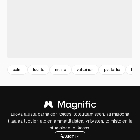
palmi
luonto
musta
valkoinen
puutarha
luonn
Luova alusta parhaiden töidesi toteuttamiseen. Yli miljoona
tilaajaa luovien alojen ammattilaisten, yritysten, toimistojen ja
studioiden joukossa.
Suomi