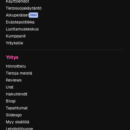
Käyttöehdot
Tietosuojakäytäntö
Alkuperäiset
Uusi
Evästepolitiikka
Luottamuskeskus
Kumppanit
Yrityksille
Yritys
Hinnoittelu
Tietoja meistä
Reviews
Urat
Hakutrendit
Blogi
Tapahtumat
Slidesgo
Myy sisältöä
Lehdistöhuone