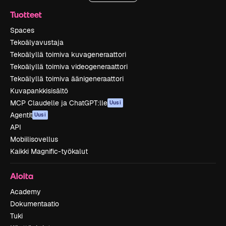
Tuotteet
Spaces
Tekoälyavustaja
Tekoälyllä toimiva kuvageneraattori
Tekoälyllä toimiva videogeneraattori
Tekoälyllä toimiva äänigeneraattori
Kuvapankkisisältö
MCP Claudelle ja ChatGPT:lle
Uusi
Agentit
Uusi
API
Mobiilisovellus
Kaikki Magnific-työkalut
Aloita
Academy
Dokumentaatio
Tuki