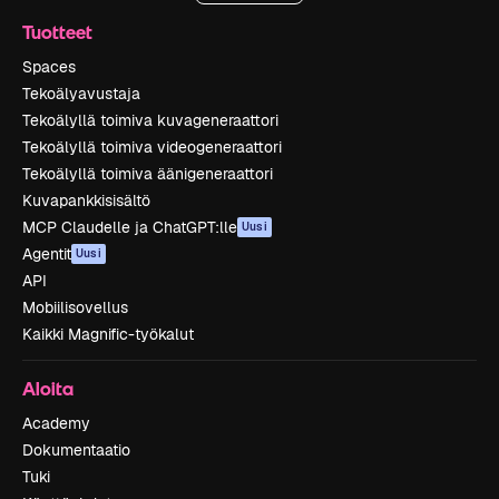
Tuotteet
Spaces
Tekoälyavustaja
Tekoälyllä toimiva kuvageneraattori
Tekoälyllä toimiva videogeneraattori
Tekoälyllä toimiva äänigeneraattori
Kuvapankkisisältö
MCP Claudelle ja ChatGPT:lle
Uusi
Agentit
Uusi
API
Mobiilisovellus
Kaikki Magnific-työkalut
Aloita
Academy
Dokumentaatio
Tuki