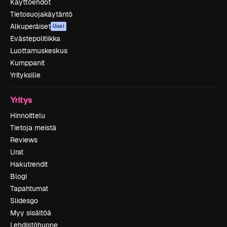
Käyttöehdot
Tietosuojakäytäntö
Alkuperäiset
Uusi
Evästepolitiikka
Luottamuskeskus
Kumppanit
Yrityksille
Yritys
Hinnoittelu
Tietoja meistä
Reviews
Urat
Hakutrendit
Blogi
Tapahtumat
Slidesgo
Myy sisältöä
Lehdistöhuone