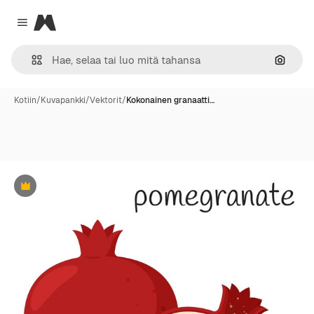
Magnific
Close menu
Hae ku
Kotiin
/
Kuvapankki
/
Vektorit
/
Kokonainen granaatti…
Premium