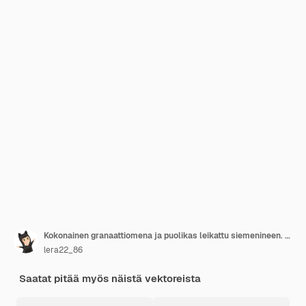
Kokonainen granaattiomena ja puolikas leikattu siemenineen. Eksoottinen hedelmä. Litteä tyyli.
lera22_86
Saatat pitää myös näistä vektoreista