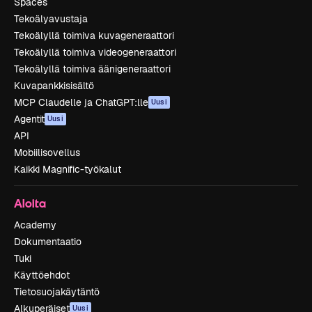
Spaces
Tekoälyavustaja
Tekoälyllä toimiva kuvageneraattori
Tekoälyllä toimiva videogeneraattori
Tekoälyllä toimiva äänigeneraattori
Kuvapankkisisältö
MCP Claudelle ja ChatGPT:lle
Uusi
Agentit
Uusi
API
Mobiilisovellus
Kaikki Magnific-työkalut
Aloita
Academy
Dokumentaatio
Tuki
Käyttöehdot
Tietosuojakäytäntö
Alkuperäiset
Uusi