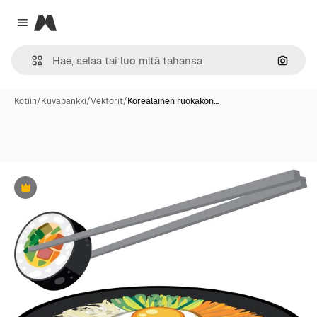
Magnific
Close menu
Hae ku
Kotiin
/
Kuvapankki
/
Vektorit
/
Korealainen ruokakon…
Premium