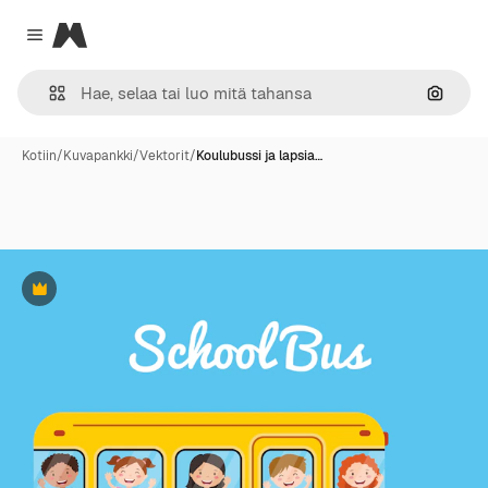
Magnific
Close menu
Hae ku
Kotiin
/
Kuvapankki
/
Vektorit
/
Koulubussi ja lapsia…
Premium