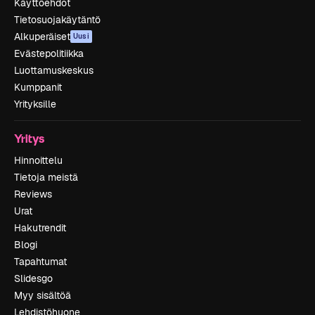
Käyttöehdot
Tietosuojakäytäntö
Alkuperäiset
Uusi
Evästepolitiikka
Luottamuskeskus
Kumppanit
Yrityksille
Yritys
Hinnoittelu
Tietoja meistä
Reviews
Urat
Hakutrendit
Blogi
Tapahtumat
Slidesgo
Myy sisältöä
Lehdistöhuone