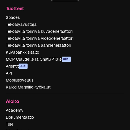
Tuotteet
Spaces
Tekoälyavustaja
Tekoälyllä toimiva kuvageneraattori
Tekoälyllä toimiva videogeneraattori
Tekoälyllä toimiva äänigeneraattori
Kuvapankkisisältö
MCP Claudelle ja ChatGPT:lle
Uusi
Agentit
Uusi
API
Mobiilisovellus
Kaikki Magnific-työkalut
Aloita
Academy
Dokumentaatio
Tuki