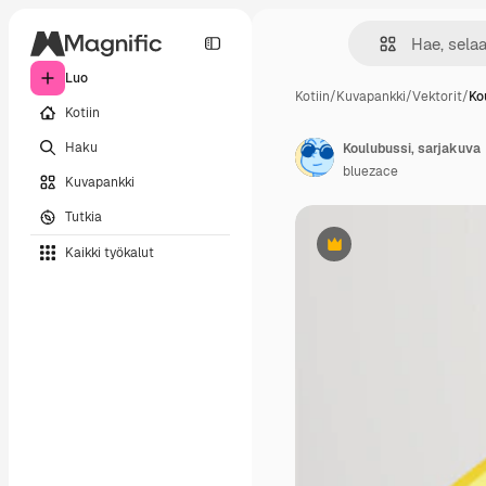
Luo
Kotiin
/
Kuvapankki
/
Vektorit
/
Ko
Kotiin
Haku
Koulubussi, sarjakuva
bluezace
Kuvapankki
Tutkia
Kaikki työkalut
Premium