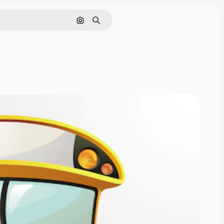
Hae kuvan perusteella
Haku