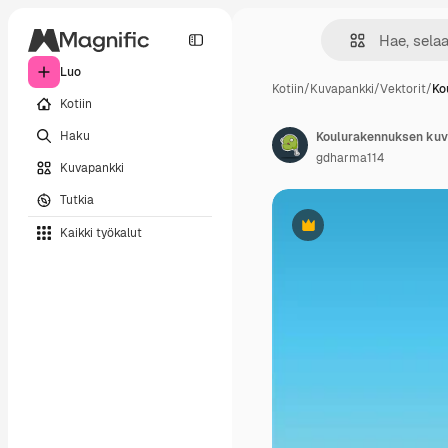
Luo
Kotiin
/
Kuvapankki
/
Vektorit
/
Ko
Kotiin
Haku
Koulurakennuksen kuv
gdharma114
Kuvapankki
Tutkia
Kaikki työkalut
Premium