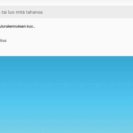
ulurakennuksen kuv…
itus