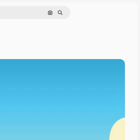
Hae kuvan perusteella
Haku