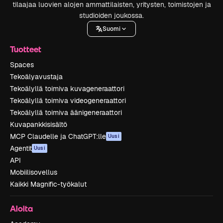
tilaajaa luovien alojen ammattilaisten, yritysten, toimistojen ja
studioiden joukossa.
Suomi
Tuotteet
Spaces
Tekoälyavustaja
Tekoälyllä toimiva kuvageneraattori
Tekoälyllä toimiva videogeneraattori
Tekoälyllä toimiva äänigeneraattori
Kuvapankkisisältö
MCP Claudelle ja ChatGPT:lle
Uusi
Agentit
Uusi
API
Mobiilisovellus
Kaikki Magnific-työkalut
Aloita