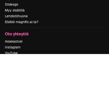
Slidesgo
Myy sisältöä
Lehdistöhuone
Etsitkö magnific.ai:ta?
Ota yhteyttä
Asiakastuki
Instagram
YouTube
LinkedIn
TikTok
Discord
X
Reddit
Copyright © 2010-
2026
Freepik Company S.L.U.
Kaikki oikeudet
pidätetään
.