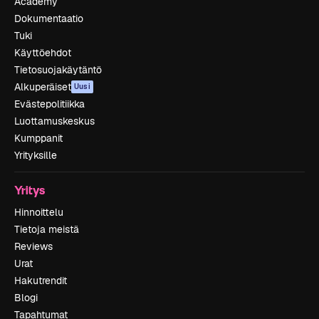
Academy
Dokumentaatio
Tuki
Käyttöehdot
Tietosuojakäytäntö
Alkuperäiset
Uusi
Evästepolitiikka
Luottamuskeskus
Kumppanit
Yrityksille
Yritys
Hinnoittelu
Tietoja meistä
Reviews
Urat
Hakutrendit
Blogi
Tapahtumat