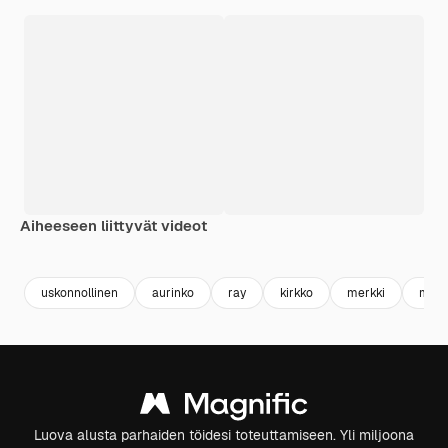
Aiheeseen liittyvät videot
Premium
Premium
Premium
Premium
uskonnollinen
aurinko
ray
kirkko
merkki
must
Luova alusta parhaiden töidesi toteuttamiseen. Yli miljoona