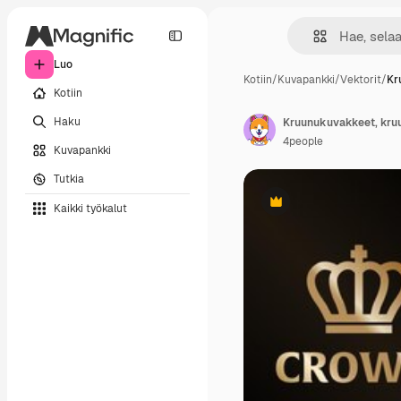
Luo
Kotiin
/
Kuvapankki
/
Vektorit
/
Kr
Kotiin
Haku
Kruunukuvakkeet, kruun
4people
Kuvapankki
Tutkia
Kaikki työkalut
Premium