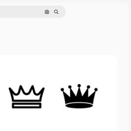
Hae kuvan perusteella
Haku