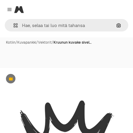
Magnific
Close menu
Hae ku
Kotiin
/
Kuvapankki
/
Vektorit
/
Kruunun kuvake sivel…
Premium