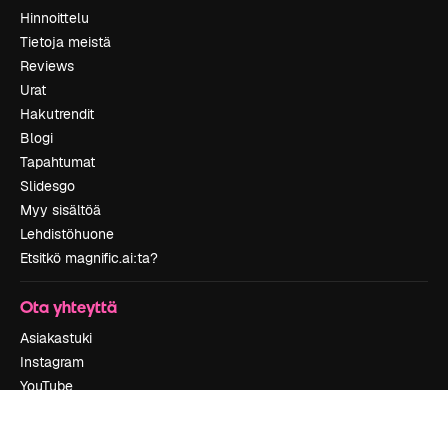
Hinnoittelu
Tietoja meistä
Reviews
Urat
Hakutrendit
Blogi
Tapahtumat
Slidesgo
Myy sisältöä
Lehdistöhuone
Etsitkö magnific.ai:ta?
Ota yhteyttä
Asiakastuki
Instagram
YouTube
LinkedIn
TikTok