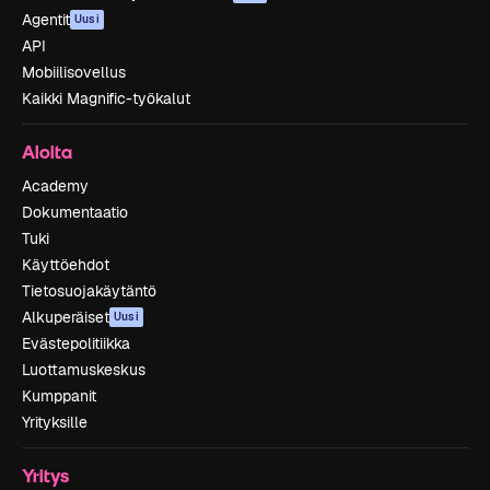
Agentit
Uusi
API
Mobiilisovellus
Kaikki Magnific-työkalut
Aloita
Academy
Dokumentaatio
Tuki
Käyttöehdot
Tietosuojakäytäntö
Alkuperäiset
Uusi
Evästepolitiikka
Luottamuskeskus
Kumppanit
Yrityksille
Yritys