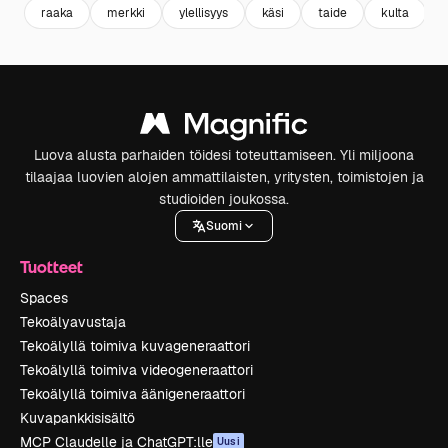
raaka
merkki
ylellisyys
käsi
taide
kulta
Luova alusta parhaiden töidesi toteuttamiseen. Yli miljoona
tilaajaa luovien alojen ammattilaisten, yritysten, toimistojen ja
studioiden joukossa.
Suomi
Tuotteet
Spaces
Tekoälyavustaja
Tekoälyllä toimiva kuvageneraattori
Tekoälyllä toimiva videogeneraattori
Tekoälyllä toimiva äänigeneraattori
Kuvapankkisisältö
MCP Claudelle ja ChatGPT:lle
Uusi