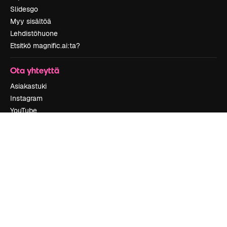
Slidesgo
Myy sisältöä
Lehdistöhuone
Etsitkö magnific.ai:ta?
Ota yhteyttä
Asiakastuki
Instagram
YouTube
LinkedIn
TikTok
Discord
X
Reddit
Copyright © 2010-
2026
Freepik Company S.L.U.
Kaikki oikeudet
pidätetään
.