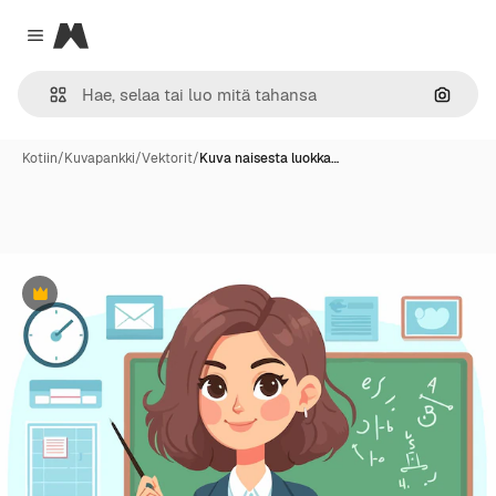
Magnific
Close menu
Hae ku
Kotiin
/
Kuvapankki
/
Vektorit
/
Kuva naisesta luokka…
Premium