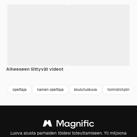
Aiheeseen liittyvät videot
opettaja
nainen opettaja
koulutuskuva
toimistotyönteki
Luova alusta parhaiden töidesi toteuttamiseen. Yli miljoona