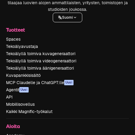
tilaajaa luovien alojen ammattilaisten, yritysten, toimistojen ja
studioiden joukossa.
Suomi
Tuotteet
Spaces
Tekoälyavustaja
Tekoälyllä toimiva kuvageneraattori
Tekoälyllä toimiva videogeneraattori
Tekoälyllä toimiva äänigeneraattori
Kuvapankkisisältö
MCP Claudelle ja ChatGPT:lle
Uusi
Agentit
Uusi
API
Mobiilisovellus
Kaikki Magnific-työkalut
Aloita