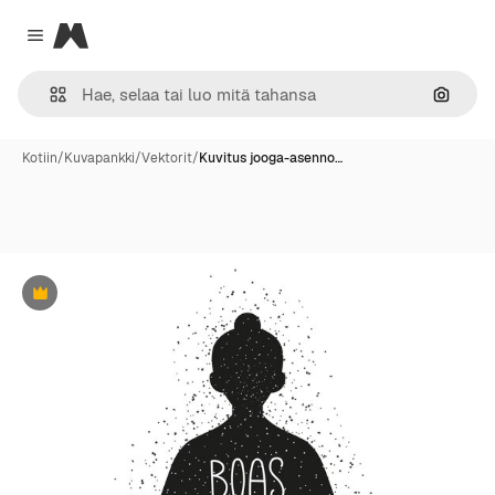
Magnific
Close menu
Hae ku
Kotiin
/
Kuvapankki
/
Vektorit
/
Kuvitus jooga-asenno…
Premium