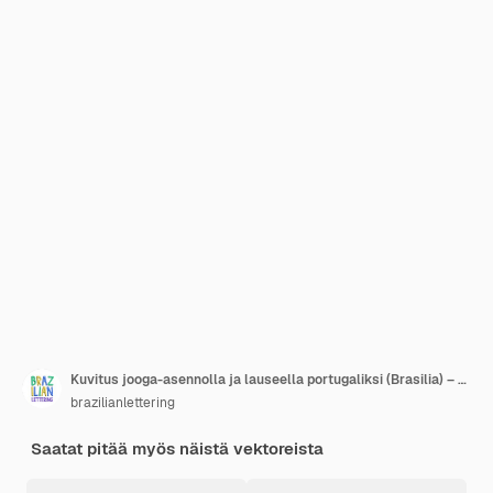
Kuvitus jooga-asennolla ja lauseella portugaliksi (Brasilia) – Käännös: Hyviä viboja aina
brazilianlettering
Saatat pitää myös näistä vektoreista