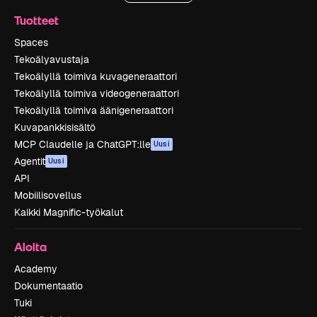
Tuotteet
Spaces
Tekoälyavustaja
Tekoälyllä toimiva kuvageneraattori
Tekoälyllä toimiva videogeneraattori
Tekoälyllä toimiva äänigeneraattori
Kuvapankkisisältö
MCP Claudelle ja ChatGPT:lle
Uusi
Agentit
Uusi
API
Mobiilisovellus
Kaikki Magnific-työkalut
Aloita
Academy
Dokumentaatio
Tuki