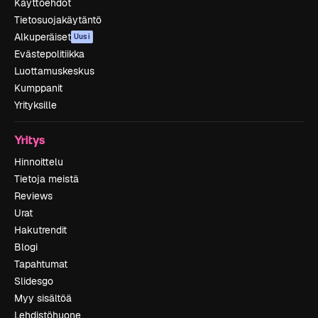
Käyttöehdot
Tietosuojakäytäntö
Alkuperäiset
Uusi
Evästepolitiikka
Luottamuskeskus
Kumppanit
Yrityksille
Yritys
Hinnoittelu
Tietoja meistä
Reviews
Urat
Hakutrendit
Blogi
Tapahtumat
Slidesgo
Myy sisältöä
Lehdistöhuone