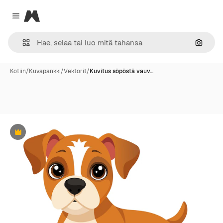
Magnific
Close menu
Hae ku
Kotiin
/
Kuvapankki
/
Vektorit
/
Kuvitus söpöstä vauv…
Premium