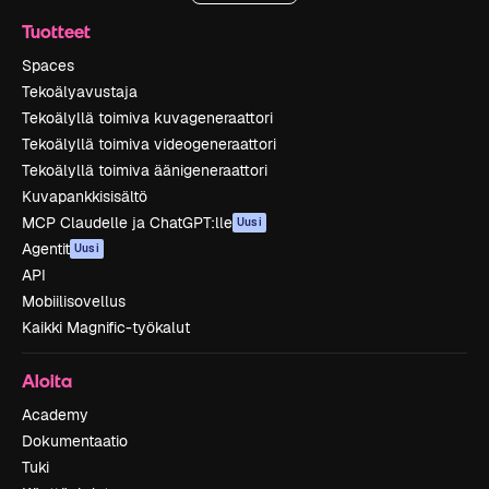
Tuotteet
Spaces
Tekoälyavustaja
Tekoälyllä toimiva kuvageneraattori
Tekoälyllä toimiva videogeneraattori
Tekoälyllä toimiva äänigeneraattori
Kuvapankkisisältö
MCP Claudelle ja ChatGPT:lle
Uusi
Agentit
Uusi
API
Mobiilisovellus
Kaikki Magnific-työkalut
Aloita
Academy
Dokumentaatio
Tuki