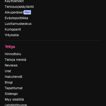
Käyttöehdot
Tietosuojakäytäntö
Alkuperäiset
Uusi
Evästepolitiikka
Luottamuskeskus
Kumppanit
Yrityksille
Yritys
Hinnoittelu
Tietoja meistä
Reviews
Urat
Hakutrendit
Blogi
Tapahtumat
Slidesgo
Myy sisältöä
Lehdistöhuone