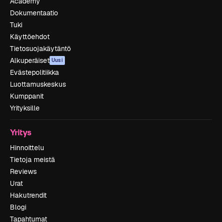
Academy
Dokumentaatio
Tuki
Käyttöehdot
Tietosuojakäytäntö
Alkuperäiset
Uusi
Evästepolitiikka
Luottamuskeskus
Kumppanit
Yrityksille
Yritys
Hinnoittelu
Tietoja meistä
Reviews
Urat
Hakutrendit
Blogi
Tapahtumat