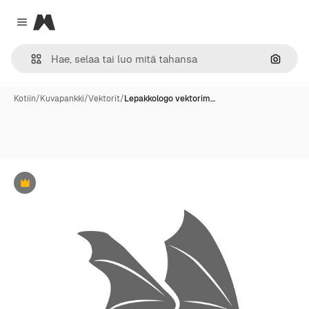
Magnific
Close menu
Hae ku
Kotiin
/
Kuvapankki
/
Vektorit
/
Lepakkologo vektorim…
Premium