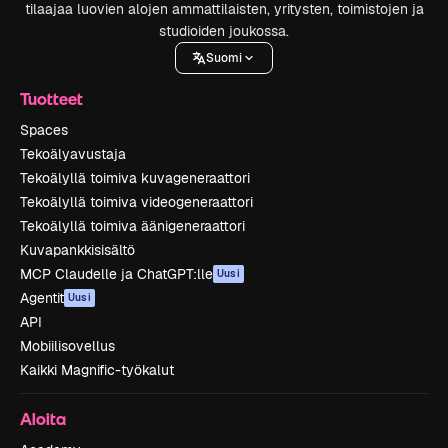
tilaajaa luovien alojen ammattilaisten, yritysten, toimistojen ja
studioiden joukossa.
Suomi
Tuotteet
Spaces
Tekoälyavustaja
Tekoälyllä toimiva kuvageneraattori
Tekoälyllä toimiva videogeneraattori
Tekoälyllä toimiva äänigeneraattori
Kuvapankkisisältö
MCP Claudelle ja ChatGPT:lle
Uusi
Agentit
Uusi
API
Mobiilisovellus
Kaikki Magnific-työkalut
Aloita