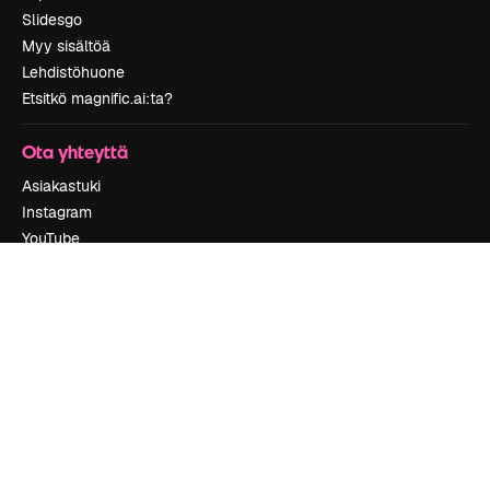
Slidesgo
Myy sisältöä
Lehdistöhuone
Etsitkö magnific.ai:ta?
Ota yhteyttä
Asiakastuki
Instagram
YouTube
LinkedIn
TikTok
Discord
X
Reddit
Copyright © 2010-
2026
Freepik Company S.L.U.
Kaikki oikeudet
pidätetään
.