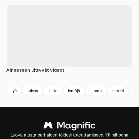
Aiheeseen liittyvät videot
Premium
Premium
Premium
Premium
yö
taivas
lento
lentäjä
luonto
merkki
ta
Luova alusta parhaiden töidesi toteuttamiseen. Yli miljoona