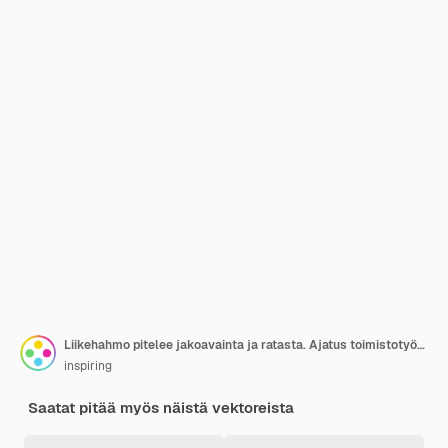
Liikehahmo pitelee jakoavainta ja ratasta. Ajatus toimistotyöntekijästä, joka työskentelee tuottavasti ja etenee kohti menestystä. Kumppanuus ja yhteistyö.
inspiring
Saatat pitää myös näistä vektoreista