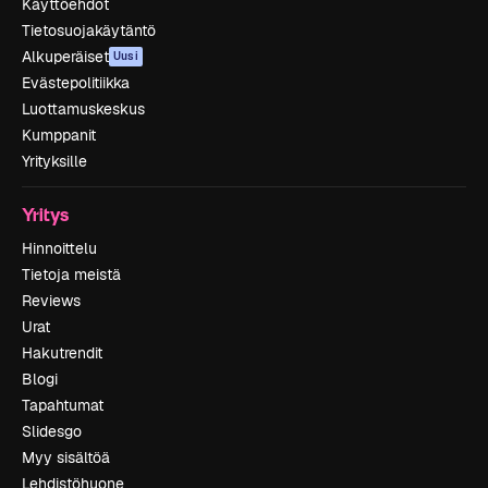
Käyttöehdot
Tietosuojakäytäntö
Alkuperäiset
Uusi
Evästepolitiikka
Luottamuskeskus
Kumppanit
Yrityksille
Yritys
Hinnoittelu
Tietoja meistä
Reviews
Urat
Hakutrendit
Blogi
Tapahtumat
Slidesgo
Myy sisältöä
Lehdistöhuone