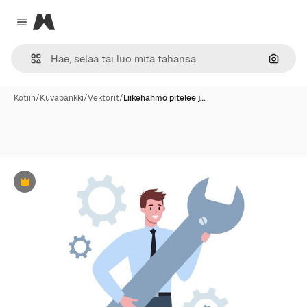
Magnific
Close menu
Hae ku
Kotiin
/
Kuvapankki
/
Vektorit
/
Liikehahmo pitelee j…
Premium