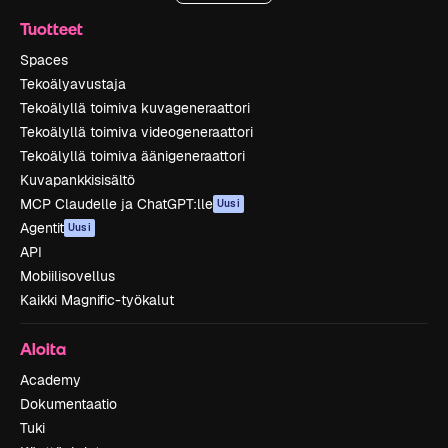
Tuotteet
Spaces
Tekoälyavustaja
Tekoälyllä toimiva kuvageneraattori
Tekoälyllä toimiva videogeneraattori
Tekoälyllä toimiva äänigeneraattori
Kuvapankkisisältö
MCP Claudelle ja ChatGPT:lle
Uusi
Agentit
Uusi
API
Mobiilisovellus
Kaikki Magnific-työkalut
Aloita
Academy
Dokumentaatio
Tuki