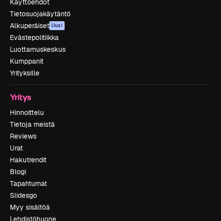
Käyttöehdot
Tietosuojakäytäntö
Alkuperäiset
Uusi
Evästepolitiikka
Luottamuskeskus
Kumppanit
Yrityksille
Yritys
Hinnoittelu
Tietoja meistä
Reviews
Urat
Hakutrendit
Blogi
Tapahtumat
Slidesgo
Myy sisältöä
Lehdistöhuone