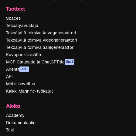
Tuotteet
Spaces
Tekoälyavustaja
Tekoälyllä toimiva kuvageneraattori
Tekoälyllä toimiva videogeneraattori
Tekoälyllä toimiva äänigeneraattori
Kuvapankkisisältö
MCP Claudelle ja ChatGPT:lle
Uusi
Agentit
Uusi
API
Mobiilisovellus
Kaikki Magnific-työkalut
Aloita
Academy
Dokumentaatio
Tuki