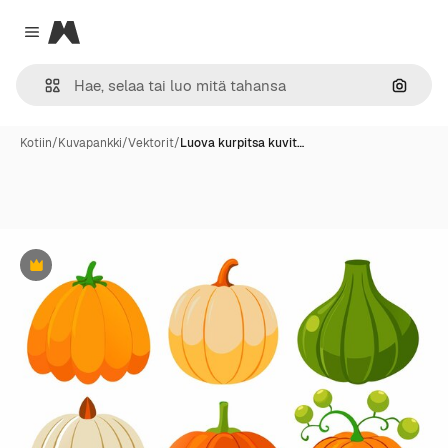
Magnific
Close menu
Hae ku
Kotiin
/
Kuvapankki
/
Vektorit
/
Luova kurpitsa kuvit…
Premium