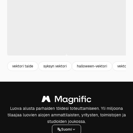
vektori taide
syksyn vektori
halloween-vektori
vektori k
Luova alusta parhaiden töidesi toteuttamiseen. Yli miljoona
tilaajaa luovien alojen ammattilaisten, yritysten, toimistojen ja
studioiden joukossa.
Suomi