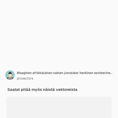
Maaginen afrikkalainen nainen jumalatar henkinen esoteerinen harmonia tasapaino rituaali julistesarja vektori tasainen
provectors
Saatat pitää myös näistä vektoreista