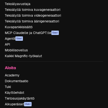
Tekoälyavustaja
Tekoälyllä toimiva kuvageneraattori
Tekoälyllä toimiva videogeneraattori
Tekoälyllä toimiva äänigeneraattori
Kuvapankkisisältö
MCP Claudelle ja ChatGPT:lle
Uusi
Agentit
Uusi
API
Mobiilisovellus
Kaikki Magnific-työkalut
Aloita
Academy
Dokumentaatio
Tuki
Käyttöehdot
Tietosuojakäytäntö
Alkuperäiset
Uusi