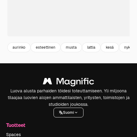
aurinko
esteettinen
musta
lattia
kesä
nykyaik
Luova alusta parhaiden töidesi toteuttamiseen. Yli miljoona
tilaajaa luovien alojen ammattilaisten, yritysten, toimistojen ja
studioiden joukossa.
Suomi
Tuotteet
Spaces