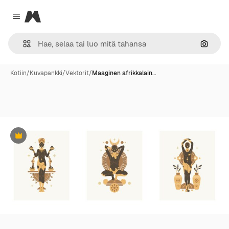
Magnific
Close menu
Hae ku
Kotiin
/
Kuvapankki
/
Vektorit
/
Maaginen afrikkalain…
Premium