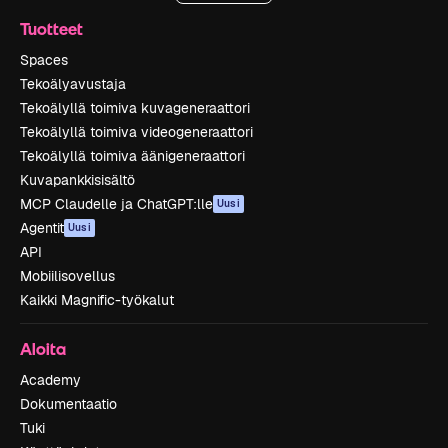
Tuotteet
Spaces
Tekoälyavustaja
Tekoälyllä toimiva kuvageneraattori
Tekoälyllä toimiva videogeneraattori
Tekoälyllä toimiva äänigeneraattori
Kuvapankkisisältö
MCP Claudelle ja ChatGPT:lle
Uusi
Agentit
Uusi
API
Mobiilisovellus
Kaikki Magnific-työkalut
Aloita
Academy
Dokumentaatio
Tuki