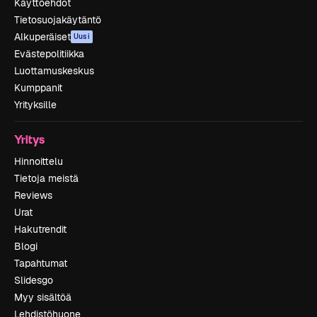
Käyttöehdot
Tietosuojakäytäntö
Alkuperäiset
Uusi
Evästepolitiikka
Luottamuskeskus
Kumppanit
Yrityksille
Yritys
Hinnoittelu
Tietoja meistä
Reviews
Urat
Hakutrendit
Blogi
Tapahtumat
Slidesgo
Myy sisältöä
Lehdistöhuone