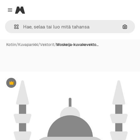
Magnific
Close menu
Hae ku
Kotiin
/
Kuvapankki
/
Vektorit
/
Moskeija-kuvakevekto…
Premium