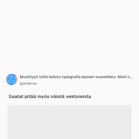
Muotityyli tyttö hahmo typografia banneri suunnittelu. Malli nainen ostoksilla kaupungin kadulla taidejuhliin. Kevät naisellinen vaatelinja mainosjulisteen malli tasainen sarjakuva vektorikuva
goonerua
Saatat pitää myös näistä vektoreista