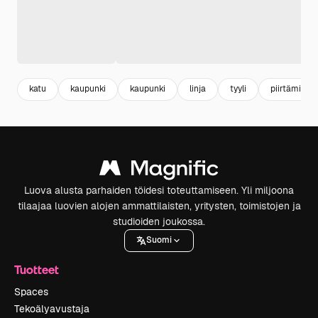
katu
kaupunki
kaupunki
linja
tyyli
piirtäminen
Luova alusta parhaiden töidesi toteuttamiseen. Yli miljoona
tilaajaa luovien alojen ammattilaisten, yritysten, toimistojen ja
studioiden joukossa.
Suomi
Tuotteet
Spaces
Tekoälyavustaja