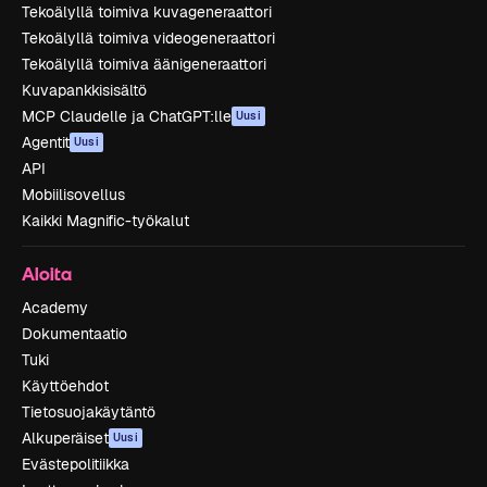
Tekoälyllä toimiva kuvageneraattori
Tekoälyllä toimiva videogeneraattori
Tekoälyllä toimiva äänigeneraattori
Kuvapankkisisältö
MCP Claudelle ja ChatGPT:lle
Uusi
Agentit
Uusi
API
Mobiilisovellus
Kaikki Magnific-työkalut
Aloita
Academy
Dokumentaatio
Tuki
Käyttöehdot
Tietosuojakäytäntö
Alkuperäiset
Uusi
Evästepolitiikka