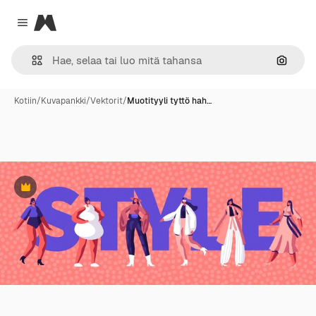
Magnific
Close menu
Hae ku
Kotiin
/
Kuvapankki
/
Vektorit
/
Muotityyli tyttö hah…
Premium