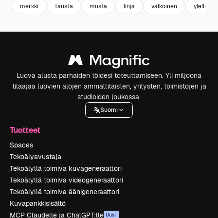
merkki
tausta
musta
linja
valkoinen
ylellisyys
Luova alusta parhaiden töidesi toteuttamiseen. Yli miljoona
tilaajaa luovien alojen ammattilaisten, yritysten, toimistojen ja
studioiden joukossa.
Suomi
Tuotteet
Spaces
Tekoälyavustaja
Tekoälyllä toimiva kuvageneraattori
Tekoälyllä toimiva videogeneraattori
Tekoälyllä toimiva äänigeneraattori
Kuvapankkisisältö
MCP Claudelle ja ChatGPT:lle
Uusi