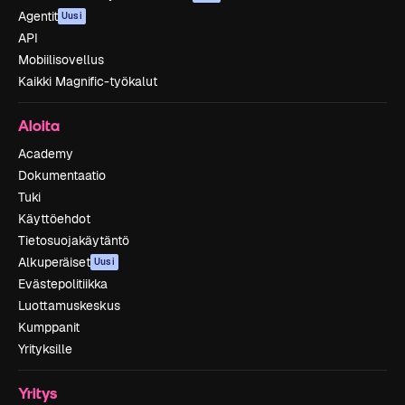
Agentit
Uusi
API
Mobiilisovellus
Kaikki Magnific-työkalut
Aloita
Academy
Dokumentaatio
Tuki
Käyttöehdot
Tietosuojakäytäntö
Alkuperäiset
Uusi
Evästepolitiikka
Luottamuskeskus
Kumppanit
Yrityksille
Yritys