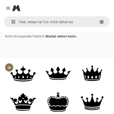
Magnific
Close menu
Hae ku
Kotiin
/
Kuvapankki
/
Vektorit
/
Mustat vektori kunin…
Premium