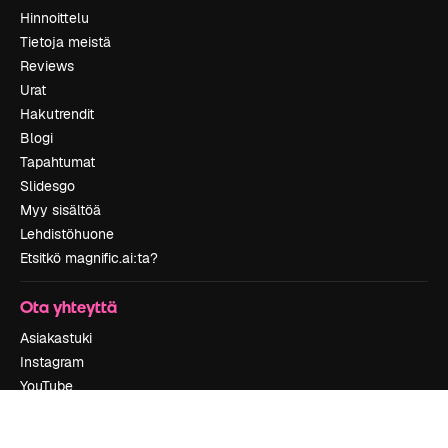
Hinnoittelu
Tietoja meistä
Reviews
Urat
Hakutrendit
Blogi
Tapahtumat
Slidesgo
Myy sisältöä
Lehdistöhuone
Etsitkö magnific.ai:ta?
Ota yhteyttä
Asiakastuki
Instagram
YouTube
LinkedIn
TikTok