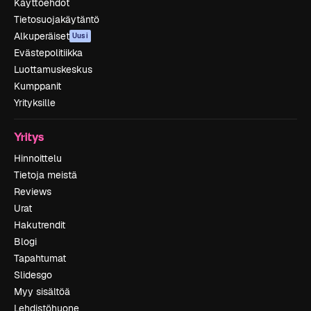
Käyttöehdot
Tietosuojakäytäntö
Alkuperäiset
Uusi
Evästepolitiikka
Luottamuskeskus
Kumppanit
Yrityksille
Yritys
Hinnoittelu
Tietoja meistä
Reviews
Urat
Hakutrendit
Blogi
Tapahtumat
Slidesgo
Myy sisältöä
Lehdistöhuone