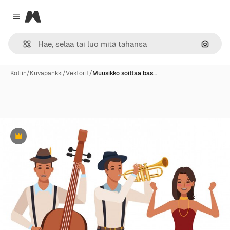
Magnific
Close menu
Hae ku
Kotiin
/
Kuvapankki
/
Vektorit
/
Muusikko soittaa bas…
Premium