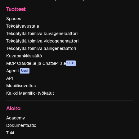
Tuotteet
Spaces
Tekoälyavustaja
Tekoälyllä toimiva kuvageneraattori
Tekoälyllä toimiva videogeneraattori
Tekoälyllä toimiva äänigeneraattori
Kuvapankkisisältö
MCP Claudelle ja ChatGPT:lle
Uusi
Agentit
Uusi
API
Mobiilisovellus
Kaikki Magnific-työkalut
Aloita
Academy
Dokumentaatio
Tuki