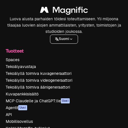
Luova alusta parhaiden töidesi toteuttamiseen. Yli miljoona
tilaajaa luovien alojen ammattilaisten, yritysten, toimistojen ja
studioiden joukossa.
Suomi
Tuotteet
Spaces
Tekoälyavustaja
Tekoälyllä toimiva kuvageneraattori
Tekoälyllä toimiva videogeneraattori
Tekoälyllä toimiva äänigeneraattori
Kuvapankkisisältö
MCP Claudelle ja ChatGPT:lle
Uusi
Agentit
Uusi
API
Mobiilisovellus