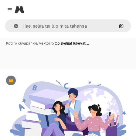
Magnific
Close menu
Hae ku
Kotiin
/
Kuvapankki
/
Vektorit
/
Opiskelijat lukevat …
Premium