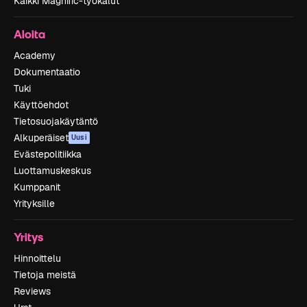
Kaikki Magnific-työkalut
Aloita
Academy
Dokumentaatio
Tuki
Käyttöehdot
Tietosuojakäytäntö
Alkuperäiset
Uusi
Evästepolitiikka
Luottamuskeskus
Kumppanit
Yrityksille
Yritys
Hinnoittelu
Tietoja meistä
Reviews