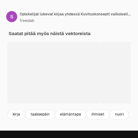
Opiskelijat lukevat kirjaa yhdessä Kuvituskonsepti valkoisella pohjalla
freeslab
Saatat pitää myös näistä vektoreista
kirja
taaksepäin
elämäntapa
ihmiset
nuori
ko