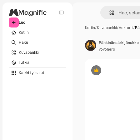
Luo
Kotiin
/
Kuvapankki
/
Vektorit
/
Pä
Kotiin
Haku
Pähkinänsärkijänukke s
yoyoherp
Kuvapankki
Tutkia
Kaikki työkalut
Premium