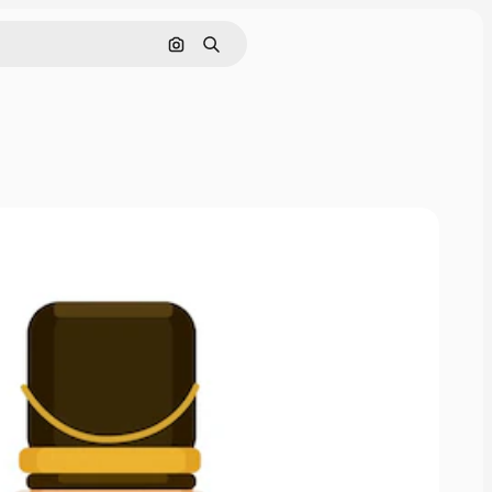
Hae kuvan perusteella
Haku