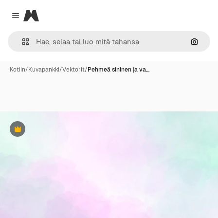
Magnific
Close menu
Hae ku
Kotiin
/
Kuvapankki
/
Vektorit
/
Pehmeä sininen ja va…
Premium