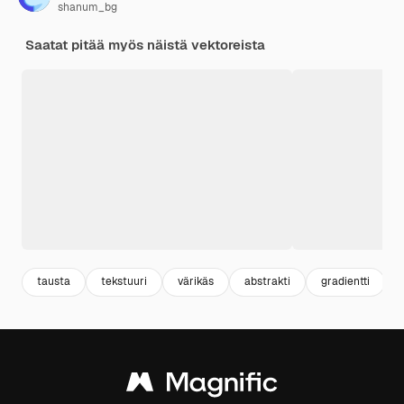
shanum_bg
Saatat pitää myös näistä vektoreista
tausta
tekstuuri
värikäs
abstrakti
gradientti