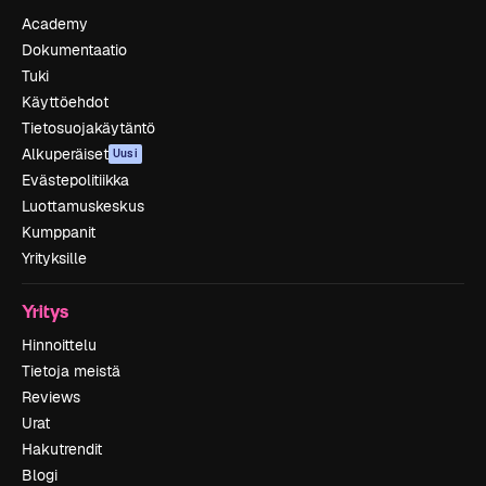
Academy
Dokumentaatio
Tuki
Käyttöehdot
Tietosuojakäytäntö
Alkuperäiset
Uusi
Evästepolitiikka
Luottamuskeskus
Kumppanit
Yrityksille
Yritys
Hinnoittelu
Tietoja meistä
Reviews
Urat
Hakutrendit
Blogi