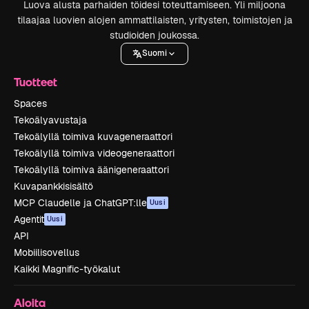
Luova alusta parhaiden töidesi toteuttamiseen. Yli miljoona
tilaajaa luovien alojen ammattilaisten, yritysten, toimistojen ja
studioiden joukossa.
Suomi
Tuotteet
Spaces
Tekoälyavustaja
Tekoälyllä toimiva kuvageneraattori
Tekoälyllä toimiva videogeneraattori
Tekoälyllä toimiva äänigeneraattori
Kuvapankkisisältö
MCP Claudelle ja ChatGPT:lle
Uusi
Agentit
Uusi
API
Mobiilisovellus
Kaikki Magnific-työkalut
Aloita