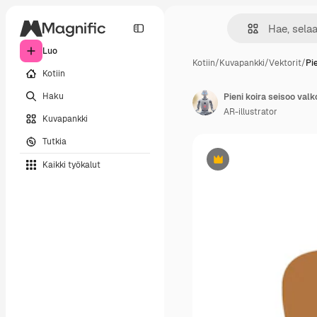
Luo
Kotiin
/
Kuvapankki
/
Vektorit
/
Pi
Kotiin
Haku
Pieni koira seisoo val
AR-illustrator
Kuvapankki
Tutkia
Kaikki työkalut
Premium