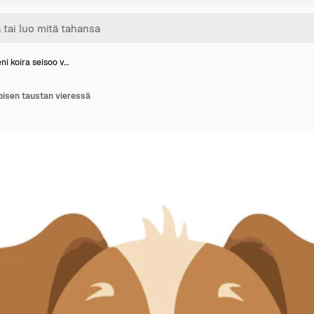
eni koira seisoo v…
koisen taustan vieressä