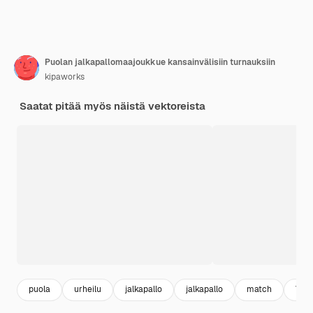
Puolan jalkapallomaajoukkue kansainvälisiin turnauksiin
kipaworks
Saatat pitää myös näistä vektoreista
puola
urheilu
jalkapallo
jalkapallo
match
Ven