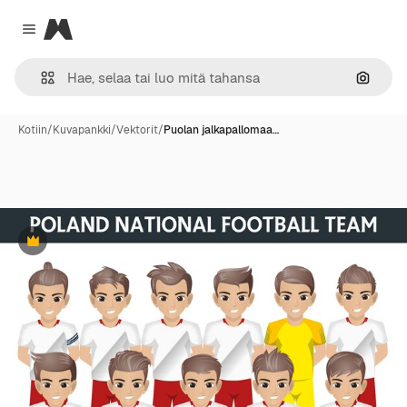
Magnific
Close menu
Hae ku
Kotiin
/
Kuvapankki
/
Vektorit
/
Puolan jalkapallomaa…
Premium