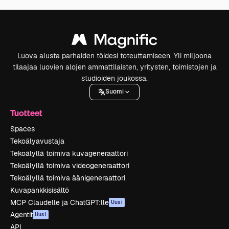
Luova alusta parhaiden töidesi toteuttamiseen. Yli miljoona
tilaajaa luovien alojen ammattilaisten, yritysten, toimistojen ja
studioiden joukossa.
Suomi
Tuotteet
Spaces
Tekoälyavustaja
Tekoälyllä toimiva kuvageneraattori
Tekoälyllä toimiva videogeneraattori
Tekoälyllä toimiva äänigeneraattori
Kuvapankkisisältö
MCP Claudelle ja ChatGPT:lle
Uusi
Agentit
Uusi
API