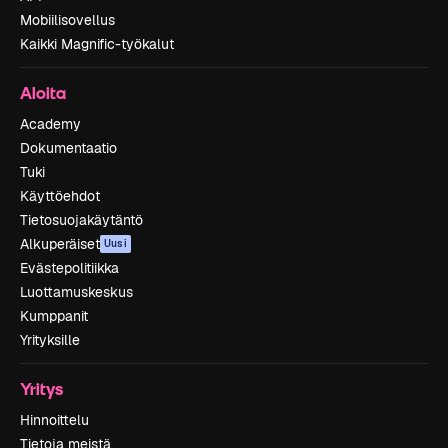
Mobiilisovellus
Kaikki Magnific-työkalut
Aloita
Academy
Dokumentaatio
Tuki
Käyttöehdot
Tietosuojakäytäntö
Alkuperäiset
Uusi
Evästepolitiikka
Luottamuskeskus
Kumppanit
Yrityksille
Yritys
Hinnoittelu
Tietoja meistä