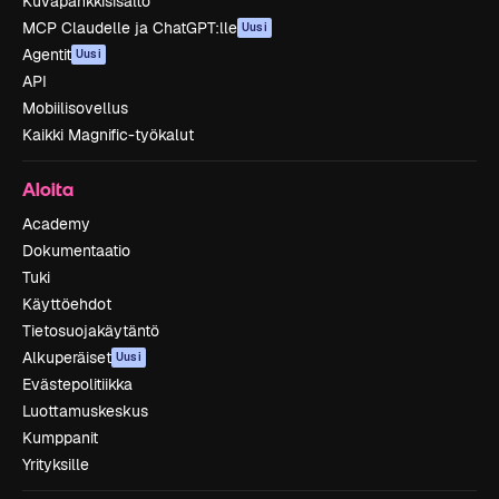
Kuvapankkisisältö
MCP Claudelle ja ChatGPT:lle
Uusi
Agentit
Uusi
API
Mobiilisovellus
Kaikki Magnific-työkalut
Aloita
Academy
Dokumentaatio
Tuki
Käyttöehdot
Tietosuojakäytäntö
Alkuperäiset
Uusi
Evästepolitiikka
Luottamuskeskus
Kumppanit
Yrityksille