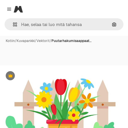
Magnific
Close menu
Hae ku
Kotiin
/
Kuvapankki
/
Vektorit
/
Puutarhakumisaappaat…
Premium