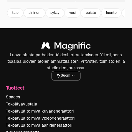
talo
sininen
syksy
vesi
puisto
luonto
fa
Luova alusta parhaiden töidesi toteuttamiseen. Yli miljoona
tilaajaa luovien alojen ammattilaisten, yritysten, toimistojen ja
studioiden joukossa.
Suomi
Tuotteet
Spaces
Tekoälyavustaja
Tekoälyllä toimiva kuvageneraattori
Tekoälyllä toimiva videogeneraattori
Tekoälyllä toimiva äänigeneraattori