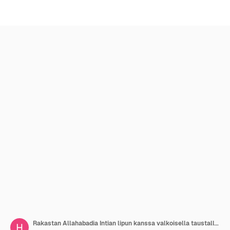
Rakastan Allahabadia Intian lipun kanssa valkoisella taustalla Intian kaupunki