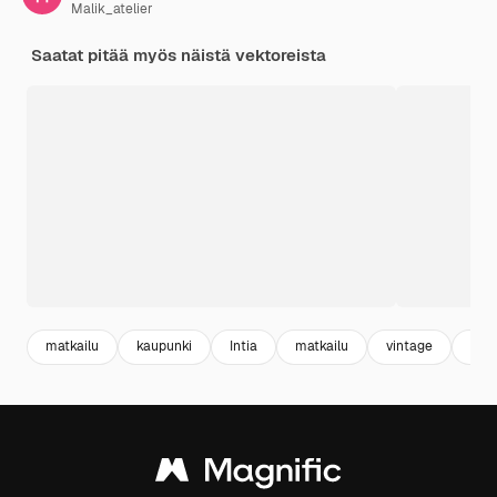
Malik_atelier
Saatat pitää myös näistä vektoreista
matkailu
kaupunki
Intia
matkailu
vintage
suun