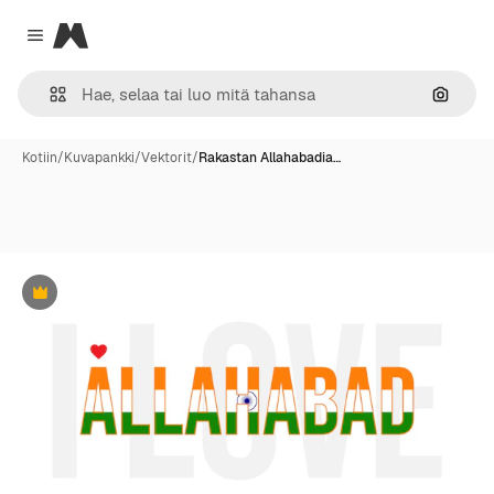
Magnific
Close menu
Hae ku
Kotiin
/
Kuvapankki
/
Vektorit
/
Rakastan Allahabadia…
Premium