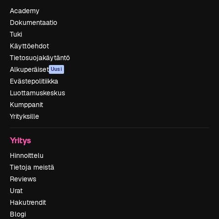
Academy
Dokumentaatio
Tuki
Käyttöehdot
Tietosuojakäytäntö
Alkuperäiset
Uusi
Evästepolitiikka
Luottamuskeskus
Kumppanit
Yrityksille
Yritys
Hinnoittelu
Tietoja meistä
Reviews
Urat
Hakutrendit
Blogi