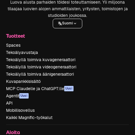
Luova alusta parhaiden töidesi toteuttamiseen. Yli miljoona
tilaajaa luovien alojen ammattilaisten, yritysten, toimistojen ja
studioiden joukossa.
Suomi
Tuotteet
Spaces
Tekoälyavustaja
Tekoälyllä toimiva kuvageneraattori
Tekoälyllä toimiva videogeneraattori
Tekoälyllä toimiva äänigeneraattori
Kuvapankkisisältö
MCP Claudelle ja ChatGPT:lle
Uusi
Agentit
Uusi
API
Mobiilisovellus
Kaikki Magnific-työkalut
Aloita