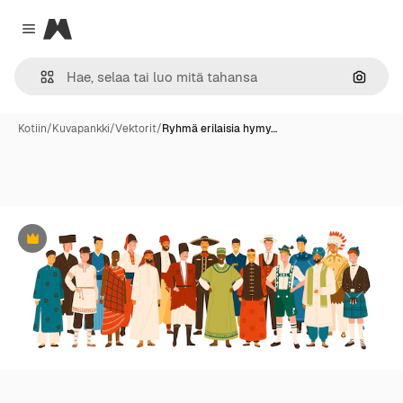
Magnific
Close menu
Hae ku
Kotiin
/
Kuvapankki
/
Vektorit
/
Ryhmä erilaisia hymy…
Premium