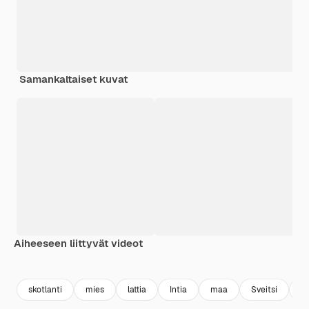
Samankaltaiset kuvat
Aiheeseen liittyvät videot
skotlanti
mies
lattia
Intia
maa
Sveitsi
V