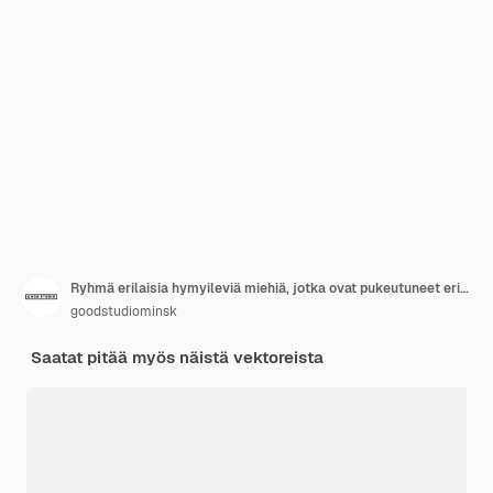
Ryhmä erilaisia hymyileviä miehiä, jotka ovat pukeutuneet eri maiden kansanpukuihin vektorilitteä kuva. Iloisia monikansallisia mieshenkilöitä seisomassa etnissä vaatteissa eristettynä valkoisella pohjalla.
goodstudiominsk
Saatat pitää myös näistä vektoreista