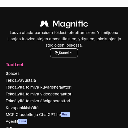
Luova alusta parhaiden töidesi toteuttamiseen. Yli miljoona
tilaajaa luovien alojen ammattilaisten, yritysten, toimistojen ja
studioiden joukossa.
Suomi
Tuotteet
Spaces
Tekoälyavustaja
Tekoälyllä toimiva kuvageneraattori
Tekoälyllä toimiva videogeneraattori
Tekoälyllä toimiva äänigeneraattori
Kuvapankkisisältö
MCP Claudelle ja ChatGPT:lle
Uusi
Agentit
Uusi