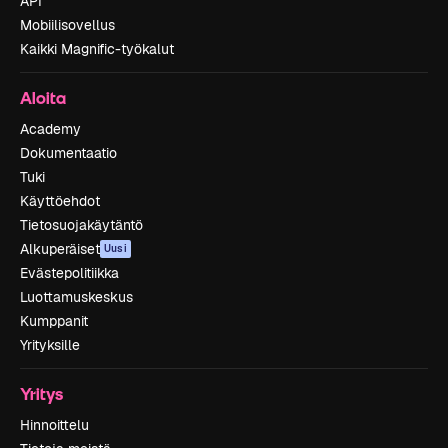
API
Mobiilisovellus
Kaikki Magnific-työkalut
Aloita
Academy
Dokumentaatio
Tuki
Käyttöehdot
Tietosuojakäytäntö
Alkuperäiset
Uusi
Evästepolitiikka
Luottamuskeskus
Kumppanit
Yrityksille
Yritys
Hinnoittelu