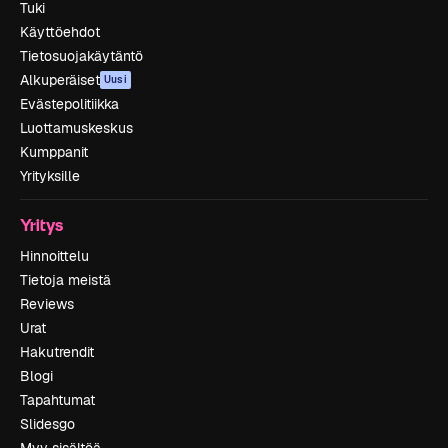
Tuki
Käyttöehdot
Tietosuojakäytäntö
Alkuperäiset
Uusi
Evästepolitiikka
Luottamuskeskus
Kumppanit
Yrityksille
Yritys
Hinnoittelu
Tietoja meistä
Reviews
Urat
Hakutrendit
Blogi
Tapahtumat
Slidesgo