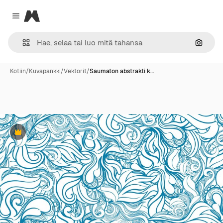
Magnific
Close menu
Hae ku
Kotiin
/
Kuvapankki
/
Vektorit
/
Saumaton abstrakti k…
Premium