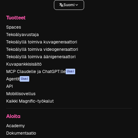
Suomi
Tuotteet
Spaces
Tekoälyavustaja
Tekoälyllä toimiva kuvageneraattori
Tekoälyllä toimiva videogeneraattori
Tekoälyllä toimiva äänigeneraattori
Kuvapankkisisältö
MCP Claudelle ja ChatGPT:lle
Uusi
Agentit
Uusi
API
Mobiilisovellus
Kaikki Magnific-työkalut
Aloita
Academy
Dokumentaatio