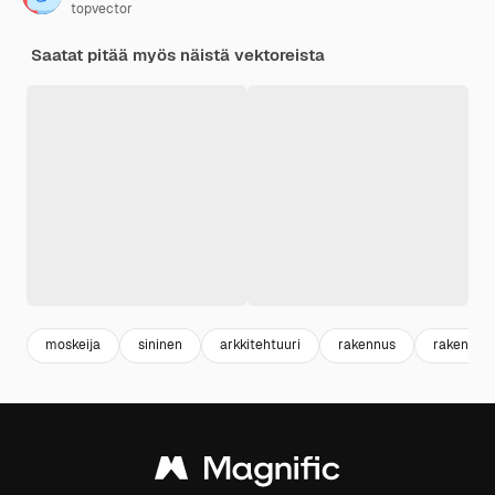
topvector
Saatat pitää myös näistä vektoreista
moskeija
sininen
arkkitehtuuri
rakennus
rakennus