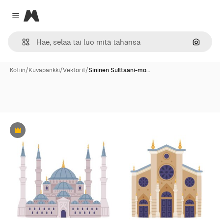
Magnific
Close menu
Hae ku
Kotiin
/
Kuvapankki
/
Vektorit
/
Sininen Sulttaani-mo…
Premium