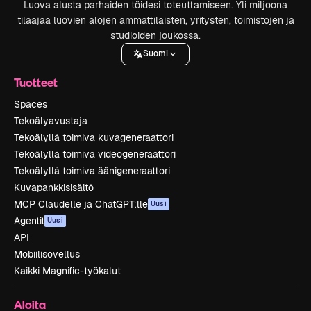
Luova alusta parhaiden töidesi toteuttamiseen. Yli miljoona
tilaajaa luovien alojen ammattilaisten, yritysten, toimistojen ja
studioiden joukossa.
Suomi
Tuotteet
Spaces
Tekoälyavustaja
Tekoälyllä toimiva kuvageneraattori
Tekoälyllä toimiva videogeneraattori
Tekoälyllä toimiva äänigeneraattori
Kuvapankkisisältö
MCP Claudelle ja ChatGPT:lle
Uusi
Agentit
Uusi
API
Mobiilisovellus
Kaikki Magnific-työkalut
Aloita