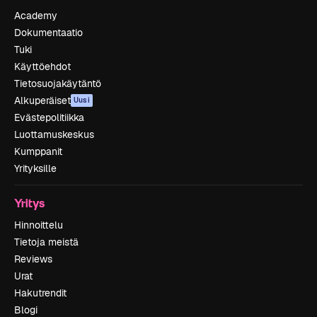
Academy
Dokumentaatio
Tuki
Käyttöehdot
Tietosuojakäytäntö
Alkuperäiset
Uusi
Evästepolitiikka
Luottamuskeskus
Kumppanit
Yrityksille
Yritys
Hinnoittelu
Tietoja meistä
Reviews
Urat
Hakutrendit
Blogi