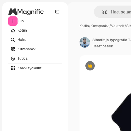
Luo
Kotiin
/
Kuvapankki
/
Vektorit
/
Si
Kotiin
Haku
Sitaatit ja typografia 
Reazhossain
Kuvapankki
Tutkia
Kaikki työkalut
Premium