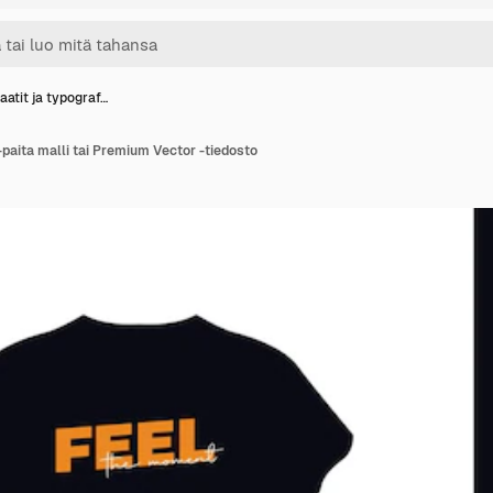
taatit ja typograf…
T-paita malli tai Premium Vector -tiedosto